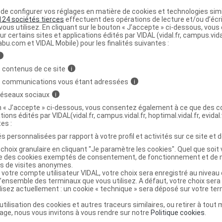
e configurer vos réglages en matière de cookies et technologies simil
124 sociétés tierces
effectuent des opérations de lecture et/ou d’écr
ous utilisez. En cliquant sur le bouton « J’accepte » ci-dessous, vou
ur certains sites et applications édités par VIDAL (vidal.fr, campus.vidal.
abu.com et VIDAL Mobile) pour les finalités suivantes :
i
 contenus de ce site
i
s communications vous étant adressées
i
 réseaux sociaux
i
on « J’accepte » ci-dessous, vous consentez également à ce que des co
tions édités par VIDAL(vidal.fr, campus.vidal.fr, hoptimal.vidal.fr, evidal.
tes :
s personnalisées par rapport à votre profil et activités sur ce site et d
choix granulaire en cliquant "Je paramètre les cookies". Quel que soit 
ise des cookies exemptés de consentement, de fonctionnement et de 
es de visites anonymes.
 votre compte utilisateur VIDAL, votre choix sera enregistré au nivea
l’ensemble des terminaux que vous utilisez. A défaut, votre choix ser
ilisez actuellement : un cookie « technique » sera déposé sur votre te
’utilisation des cookies et autres traceurs similaires, ou retirer à tou
ge, nous vous invitons à vous rendre sur notre
Politique cookies
.