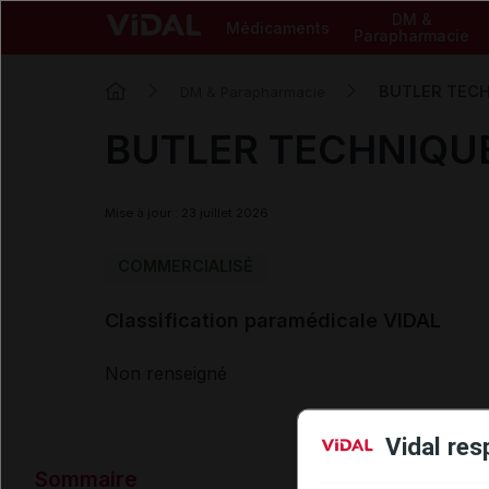
DM &
Médicaments
Parapharmacie
BUTLER TECHN
DM & Parapharmacie
BUTLER TECHNIQUE b
Mise à jour : 23 juillet 2026
COMMERCIALISÉ
Classification paramédicale VIDAL
Non renseigné
Vidal res
Sommaire