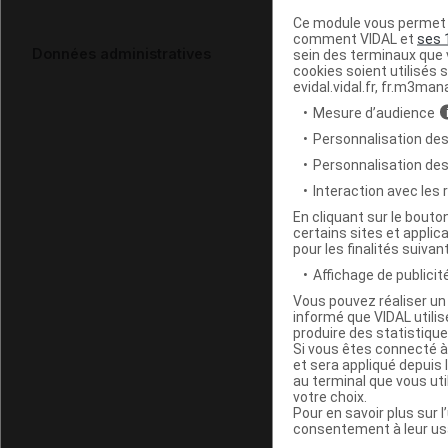
Ce module vous permet d
comment VIDAL et
ses 
Données administratives
sein des terminaux que v
cookies soient utilisés s
evidal.vidal.fr, fr.m3man
Mesure d’audience
Personnalisation des
Personnalisation de
Interaction avec les
En cliquant sur le bout
certains sites et applica
pour les finalités suivan
Affichage de publicité
Vous pouvez réaliser un 
informé que VIDAL util
produire des statistiqu
Si vous êtes connecté à
et sera appliqué depuis 
au terminal que vous ut
votre choix.
Pour en savoir plus sur l
consentement à leur usa