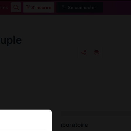
ités
S'inscrire
Se connecter
Rechercher
uple
Copier l'url
Email
Laboratoire
Données