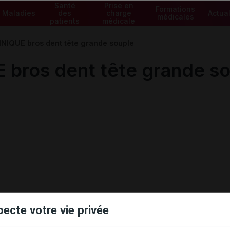
Santé
Prise en
Formations
Maladies
des
charge
Actual
médicales
patients
médicale
IQUE bros dent tête grande souple
ros dent tête grande so
pecte votre vie privée