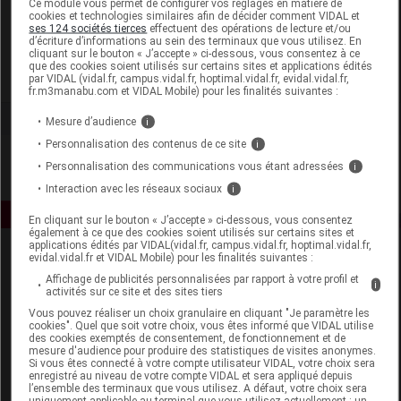
Ce module vous permet de configurer vos réglages en matière de
cookies et technologies similaires afin de décider comment VIDAL et
ses 124 sociétés tierces
effectuent des opérations de lecture et/ou
Delatex
d’écriture d’informations au sein des terminaux que vous utilisez. En
cliquant sur le bouton « J’accepte » ci-dessous, vous consentez à ce
que des cookies soient utilisés sur certains sites et applications édités
Voir la fiche laboratoire
par VIDAL (vidal.fr, campus.vidal.fr, hoptimal.vidal.fr, evidal.vidal.fr,
fr.m3manabu.com et VIDAL Mobile) pour les finalités suivantes :
Mesure d’audience
i
Personnalisation des contenus de ce site
i
Personnalisation des communications vous étant adressées
i
Interaction avec les réseaux sociaux
i
En cliquant sur le bouton « J’accepte » ci-dessous, vous consentez
également à ce que des cookies soient utilisés sur certains sites et
applications édités par VIDAL(vidal.fr, campus.vidal.fr, hoptimal.vidal.fr,
evidal.vidal.fr et VIDAL Mobile) pour les finalités suivantes :
Affichage de publicités personnalisées par rapport à votre profil et
i
activités sur ce site et des sites tiers
Vous pouvez réaliser un choix granulaire en cliquant "Je paramètre les
cookies". Quel que soit votre choix, vous êtes informé que VIDAL utilise
des cookies exemptés de consentement, de fonctionnement et de
Espace produit
mesure d'audience pour produire des statistiques de visites anonymes.
Si vous êtes connecté à votre compte utilisateur VIDAL, votre choix sera
enregistré au niveau de votre compte VIDAL et sera appliqué depuis
Boutique
l’ensemble des terminaux que vous utilisez. A défaut, votre choix sera
VIDAL Expert
uniquement applicable au terminal que vous utilisez actuellement : un