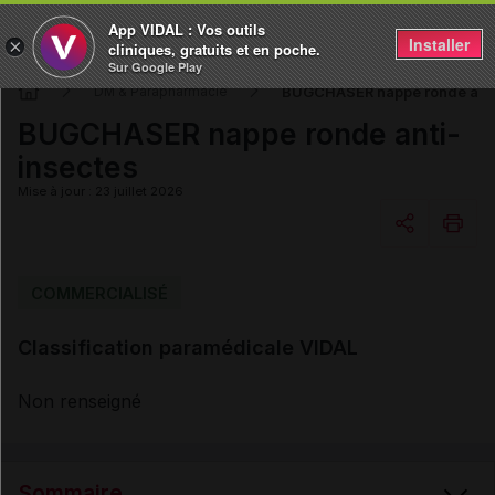
App VIDAL : Vos outils
Installer
×
cliniques, gratuits et en poche.
Sur Google Play
BUGCHASER nappe ronde anti
DM & Parapharmacie
BUGCHASER nappe ronde anti-
insectes
Mise à jour : 23 juillet 2026
Copier l'url
COMMERCIALISÉ
Classification paramédicale VIDAL
Email
Non renseigné
Sommaire