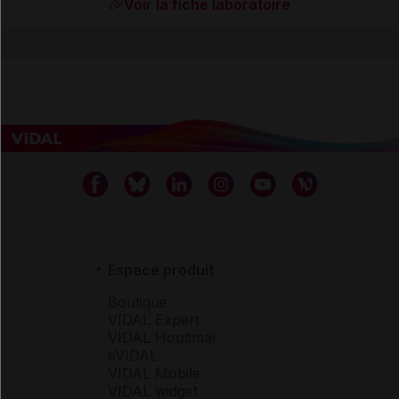
Voir la fiche laboratoire
Espace produit
Boutique
VIDAL Expert
VIDAL Hoptimal
eVIDAL
VIDAL Mobile
VIDAL widget