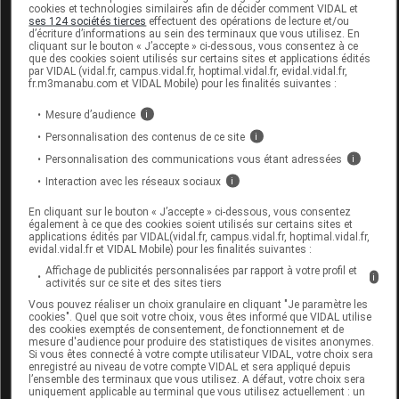
cookies et technologies similaires afin de décider comment VIDAL et
ses 124 sociétés tierces
effectuent des opérations de lecture et/ou
d’écriture d’informations au sein des terminaux que vous utilisez. En
cliquant sur le bouton « J’accepte » ci-dessous, vous consentez à ce
Code
Code
Nature
que des cookies soient utilisés sur certains sites et applications édités
Désignation
par VIDAL (vidal.fr, campus.vidal.fr, hoptimal.vidal.fr, evidal.vidal.fr,
LPPR
prestation
prestation
fr.m3manabu.com et VIDAL Mobile) pour les finalités suivantes :
Mesure d’audience
i
CHUT POUR
Personnalisation des contenus de ce site
i
AUGMENTATION
Personnalisation des communications vous étant adressées
i
DU VOLUME DE
Orthèses
Interaction avec les réseaux sociaux
i
7180011
DVO
L'AVANT-PIED,
diverses
En cliquant sur le bouton « J’accepte » ci-dessous, vous consentez
L'UNITE,LAVIGNE
également à ce que des cookies soient utilisés sur certains sites et
applications édités par VIDAL(vidal.fr, campus.vidal.fr, hoptimal.vidal.fr,
DVPT
evidal.vidal.fr et VIDAL Mobile) pour les finalités suivantes :
Affichage de publicités personnalisées par rapport à votre profil et
i
activités sur ce site et des sites tiers
Vous pouvez réaliser un choix granulaire en cliquant "Je paramètre les
cookies". Quel que soit votre choix, vous êtes informé que VIDAL utilise
des cookies exemptés de consentement, de fonctionnement et de
BRUMAN CHUT 3235 C Chaussure blanc
mesure d'audience pour produire des statistiques de visites anonymes.
p40 Paire
Si vous êtes connecté à votre compte utilisateur VIDAL, votre choix sera
enregistré au niveau de votre compte VIDAL et sera appliqué depuis
l’ensemble des terminaux que vous utilisez. A défaut, votre choix sera
uniquement applicable au terminal que vous utilisez actuellement : un
Commercialisé