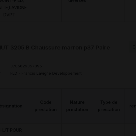
AVANT-PIED,
diverses
NITE,LAVIGNE
DVPT
T 3205 B Chaussure marron p37 Paire
C
3705629357395
r
FLD - Francis Lavigne Développement
Code
Nature
Type de
ésignation
re
prestation
prestation
prestation
HUT POUR