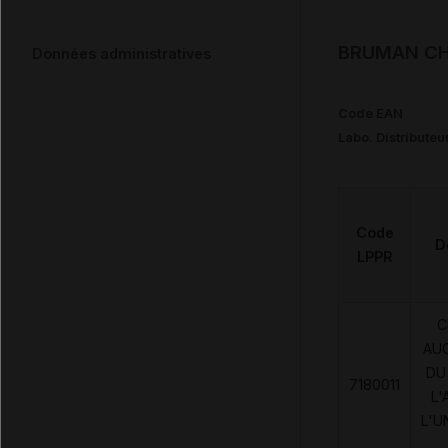
BRUMAN CHU
Données administratives
Code EAN
Labo. Distributeu
Code
D
LPPR
C
AU
DU
7180011
L'
L'U