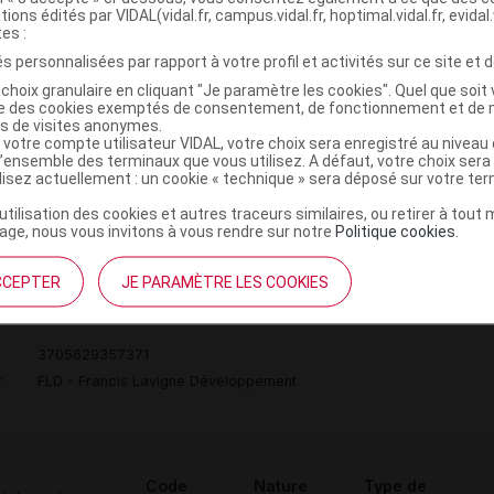
tions édités par VIDAL(vidal.fr, campus.vidal.fr, hoptimal.vidal.fr, evidal.
tes :
HUT POUR
s personnalisées par rapport à votre profil et activités sur ce site et d
GMENTATION
 VOLUME DE
Orthèses
choix granulaire en cliquant "Je paramètre les cookies". Quel que soit 
DVO
Achat
ise des cookies exemptés de consentement, de fonctionnement et de 
AVANT-PIED,
diverses
es de visites anonymes.
NITE,LAVIGNE
 votre compte utilisateur VIDAL, votre choix sera enregistré au nivea
l’ensemble des terminaux que vous utilisez. A défaut, votre choix ser
DVPT
ilisez actuellement : un cookie « technique » sera déposé sur votre te
’utilisation des cookies et autres traceurs similaires, ou retirer à tou
ge, nous vous invitons à vous rendre sur notre
Politique cookies
.
CCEPTER
JE PARAMÈTRE LES COOKIES
T 3205 B Chaussure marron p39 Paire
C
3705629357371
r
FLD - Francis Lavigne Développement
Code
Nature
Type de