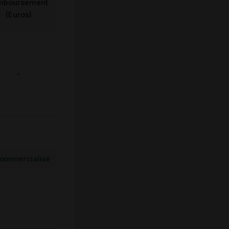
mboursement
(Euros)
-
ommercialisé