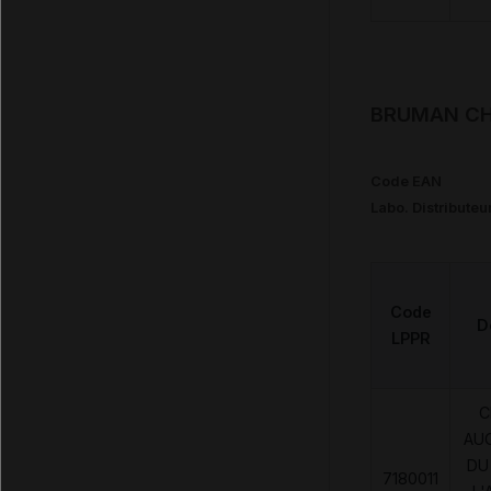
BRUMAN CHU
Code EAN
Labo. Distributeu
Code
D
LPPR
C
AU
DU
7180011