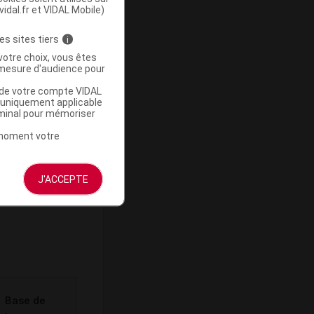
vidal.fr et VIDAL Mobile)
es sites tiers
i
votre choix, vous êtes
-
mesure d'audience pour
u de votre compte VIDAL
a uniquement applicable
rminal pour mémoriser
t moment votre
J'ACCEPTE
ommercialisé
Base de