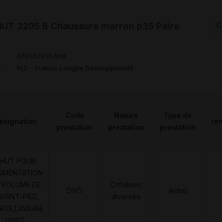
T 3205 B Chaussure marron p35 Paire
C
3705629357418
r
FLD - Francis Lavigne Développement
Code
Nature
Type de
ésignation
re
prestation
prestation
prestation
HUT POUR
GMENTATION
 VOLUME DE
Orthèses
DVO
Achat
AVANT-PIED,
diverses
NITE,LAVIGNE
DVPT