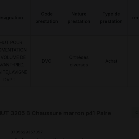
Code
Nature
Type de
ésignation
re
prestation
prestation
prestation
HUT POUR
GMENTATION
 VOLUME DE
Orthèses
DVO
Achat
AVANT-PIED,
diverses
NITE,LAVIGNE
DVPT
T 3205 B Chaussure marron p41 Paire
C
3705629357357