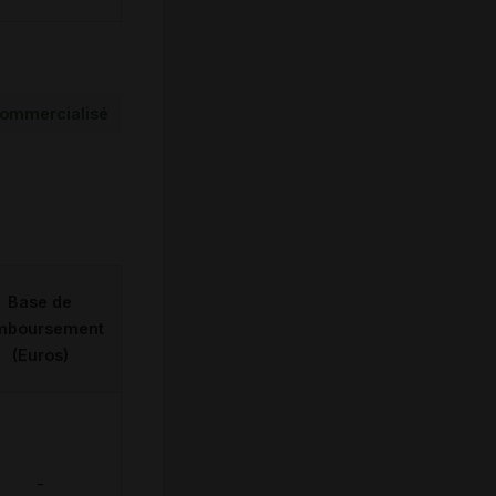
ommercialisé
Base de
mboursement
(Euros)
-