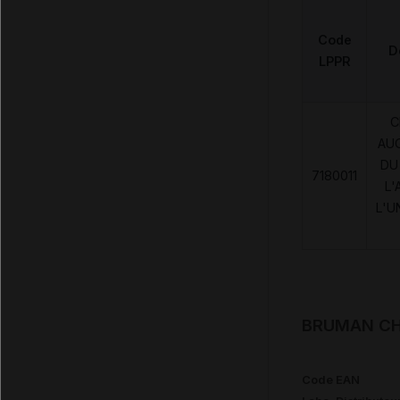
Code
D
LPPR
C
AU
DU
7180011
L'
L'U
BRUMAN CHU
Code EAN