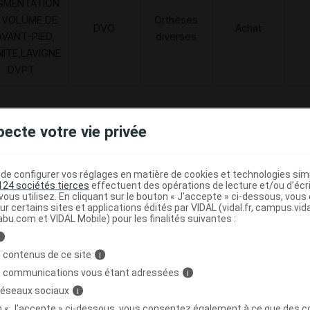
GMENTATION
 VOLUME DE
Orthèses
DVO
Achat
AVANT-PIED,
diverses
NITE,LAVIGNE
DVPT
pecte votre vie privée
T 3205 B Chaussure marron p38 Paire
C
e configurer vos réglages en matière de cookies et technologies simil
124 sociétés tierces
effectuent des opérations de lecture et/ou d’écr
3705629357388
ous utilisez. En cliquant sur le bouton « J’accepte » ci-dessous, vou
r
FLD - Francis Lavigne Développement
ur certains sites et applications édités par VIDAL (vidal.fr, campus.vidal.
abu.com et VIDAL Mobile) pour les finalités suivantes :
i
 contenus de ce site
i
Code
Nature
Type de
s communications vous étant adressées
i
ésignation
re
prestation
prestation
prestation
 réseaux sociaux
i
on « J’accepte » ci-dessous, vous consentez également à ce que des co