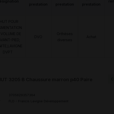
ésignation
re
prestation
prestation
prestation
HUT POUR
GMENTATION
 VOLUME DE
Orthèses
DVO
Achat
AVANT-PIED,
diverses
NITE,LAVIGNE
DVPT
T 3205 B Chaussure marron p40 Paire
C
3705629357364
r
FLD - Francis Lavigne Développement