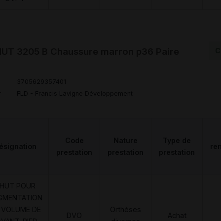
T 3205 B Chaussure marron p36 Paire
C
3705629357401
r
FLD - Francis Lavigne Développement
Code
Nature
Type de
ésignation
re
prestation
prestation
prestation
HUT POUR
GMENTATION
 VOLUME DE
Orthèses
DVO
Achat