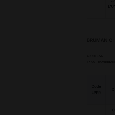
L'
L'U
BRUMAN CHU
Code EAN
Labo. Distributeu
Code
D
LPPR
C