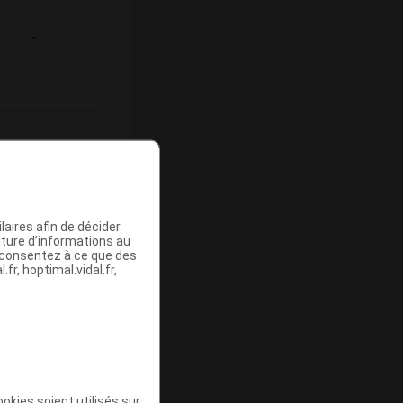
-
ommercialisé
aires afin de décider
iture d’informations au
s consentez à ce que des
fr, hoptimal.vidal.fr,
Base de
mboursement
(Euros)
okies soient utilisés sur