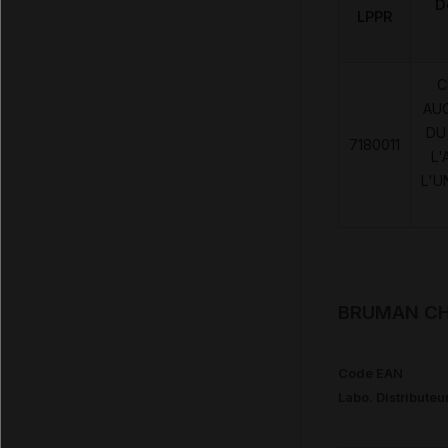
D
LPPR
C
AU
DU
7180011
L'
L'U
BRUMAN CHU
Code EAN
Labo. Distributeu