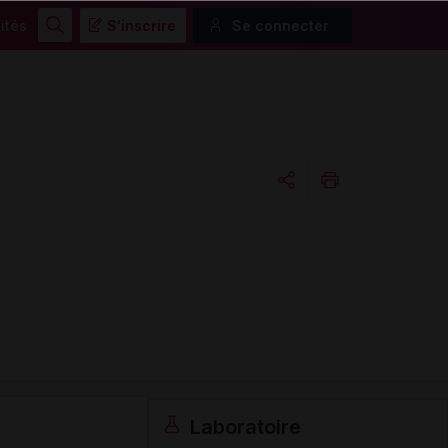
ités
S'inscrire
Se connecter
Rechercher
Copier l'url
Email
Laboratoire