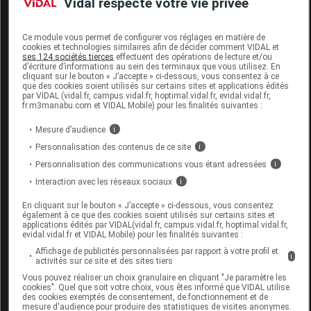
Vidal respecte votre vie privée
DVPT
Ce module vous permet de configurer vos réglages en matière de
cookies et technologies similaires afin de décider comment VIDAL et
ses 124 sociétés tierces
effectuent des opérations de lecture et/ou
d’écriture d’informations au sein des terminaux que vous utilisez. En
cliquant sur le bouton « J’accepte » ci-dessous, vous consentez à ce
que des cookies soient utilisés sur certains sites et applications édités
BRUMAN CHUT 3138 F Chaussure or p35
par VIDAL (vidal.fr, campus.vidal.fr, hoptimal.vidal.fr, evidal.vidal.fr,
Paire
fr.m3manabu.com et VIDAL Mobile) pour les finalités suivantes :
Mesure d’audience
i
Commercialisé
Personnalisation des contenus de ce site
i
Personnalisation des communications vous étant adressées
i
Code EAN
3705629369640
Interaction avec les réseaux sociaux
i
Labo.
FLD - Francis Lavigne
En cliquant sur le bouton « J’accepte » ci-dessous, vous consentez
Distributeur
Développement
également à ce que des cookies soient utilisés sur certains sites et
applications édités par VIDAL(vidal.fr, campus.vidal.fr, hoptimal.vidal.fr,
evidal.vidal.fr et VIDAL Mobile) pour les finalités suivantes :
Affichage de publicités personnalisées par rapport à votre profil et
i
activités sur ce site et des sites tiers
Code
Code
Nature
Vous pouvez réaliser un choix granulaire en cliquant "Je paramètre les
Désignation
cookies". Quel que soit votre choix, vous êtes informé que VIDAL utilise
LPPR
prestation
prestation
des cookies exemptés de consentement, de fonctionnement et de
mesure d'audience pour produire des statistiques de visites anonymes.