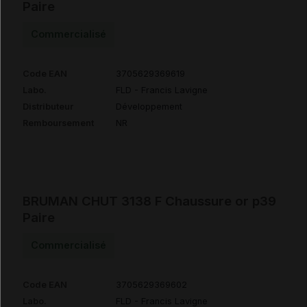
Paire
Commercialisé
Code EAN
3705629369619
Labo.
FLD - Francis Lavigne
Distributeur
Développement
Remboursement
NR
BRUMAN CHUT 3138 F Chaussure or p39
Paire
Commercialisé
Code EAN
3705629369602
Labo.
FLD - Francis Lavigne