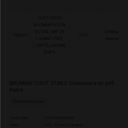
CHUT POUR
AUGMENTATION
DU VOLUME DE
Orthèses
7180011
DVO
L'AVANT-PIED,
diverses
L'UNITE,LAVIGNE
DVPT
BRUMAN CHUT 3138 F Chaussure or p41
Paire
Commercialisé
Code EAN
3705629369589
Labo.
FLD - Francis Lavigne