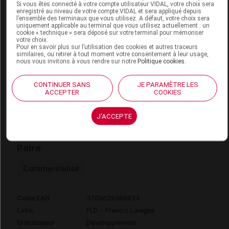
Si vous êtes connecté à votre compte utilisateur VIDAL, votre choix sera
enregistré au niveau de votre compte VIDAL et sera appliqué depuis
l’ensemble des terminaux que vous utilisez. A défaut, votre choix sera
CHUT POUR
uniquement applicable au terminal que vous utilisez actuellement : un
AUGMENTATION
cookie « technique » sera déposé sur votre terminal pour mémoriser
votre choix.
DU VOLUME DE
Orthèses
Pour en savoir plus sur l’utilisation des cookies et autres traceurs
7180011
DVO
similaires, ou retirer à tout moment votre consentement à leur usage,
L'AVANT-PIED,
diverses
nous vous invitons à vous rendre sur notre
Politique cookies
.
L'UNITE,LAVIGNE
DVPT
CONTINUER SANS
JE PARAMÈTRE LES
ACCEPTER
COOKIES
J'ACCEPTE
BRUMAN CHUT 3138 F Chaussure or p36
Paire
Commercialisé
Code EAN
3705629369633
Labo.
FLD - Francis Lavigne
Distributeur
Développement