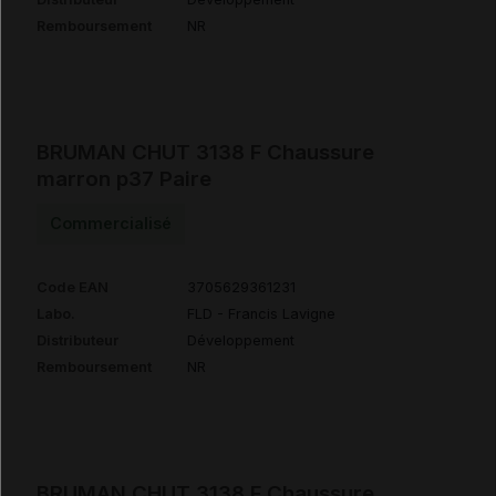
Remboursement
NR
BRUMAN CHUT 3138 F Chaussure
marron p37 Paire
Commercialisé
Code EAN
3705629361231
Labo.
FLD - Francis Lavigne
Distributeur
Développement
Remboursement
NR
BRUMAN CHUT 3138 F Chaussure