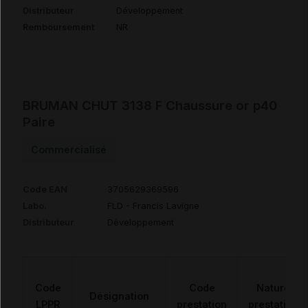
Distributeur
Développement
Remboursement
NR
BRUMAN CHUT 3138 F Chaussure or p40
Paire
Commercialisé
Code EAN
3705629369596
Labo.
FLD - Francis Lavigne
Distributeur
Développement
Code
Code
Nature
Désignation
LPPR
prestation
prestation