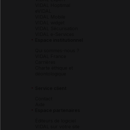
VIDAL Hoptimal
eVIDAL
VIDAL Mobile
VIDAL widget
VIDAL Sécurisation
VIDAL e-Services
Espace institutionnel
Qui sommes-nous ?
VIDAL France
Carrières
Charte éthique et
déontologique
Service client
Contact
Aide
Espace partenaires
Éditeurs de logiciel
VIDAL sur votre site