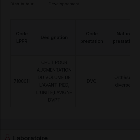
Distributeur
Développement
Code
Code
Nature
Désignation
LPPR
prestation
prestation
CHUT POUR
AUGMENTATION
DU VOLUME DE
Orthèses
7180011
DVO
L'AVANT-PIED,
diverses
L'UNITE,LAVIGNE
DVPT
Laboratoire