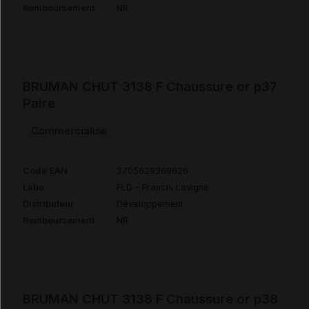
Remboursement
NR
BRUMAN CHUT 3138 F Chaussure or p37
Paire
Commercialisé
Code EAN
3705629369626
Labo.
FLD - Francis Lavigne
Distributeur
Développement
Remboursement
NR
BRUMAN CHUT 3138 F Chaussure or p38