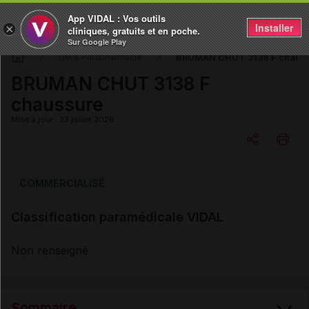
App VIDAL : Vos outils
Installer
×
cliniques, gratuits et en poche.
Sur Google Play
BRUMAN CHUT 3138 F chauss
DM & Parapharmacie
BRUMAN CHUT 3138 F
chaussure
Mise à jour : 23 juillet 2026
Copier l'url
COMMERCIALISÉ
Classification paramédicale VIDAL
Email
Non renseigné
Sommaire