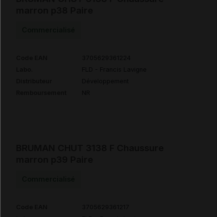
marron p38 Paire
Commercialisé
Code EAN
3705629361224
Labo.
FLD - Francis Lavigne
Distributeur
Développement
Remboursement
NR
BRUMAN CHUT 3138 F Chaussure
marron p39 Paire
Commercialisé
Code EAN
3705629361217