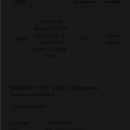
LPPR
prestation
prestation
CHUT POUR
AUGMENTATION
DU VOLUME DE
Orthèses
7180011
DVO
L'AVANT-PIED,
diverses
L'UNITE,LAVIGNE
DVPT
BRUMAN CHUT 3138 F Chaussure
marron p41 Paire
Commercialisé
Code EAN
3705629361194