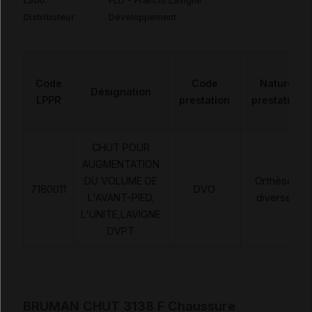
Labo.
FLD - Francis Lavigne
Distributeur
Développement
Code
Code
Nature
Désignation
LPPR
prestation
prestation
CHUT POUR
AUGMENTATION
DU VOLUME DE
Orthèses
7180011
DVO
L'AVANT-PIED,
diverses
L'UNITE,LAVIGNE
DVPT
BRUMAN CHUT 3138 F Chaussure