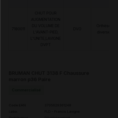
CHUT POUR
AUGMENTATION
DU VOLUME DE
Orthèses
7180011
DVO
L'AVANT-PIED,
diverses
L'UNITE,LAVIGNE
DVPT
BRUMAN CHUT 3138 F Chaussure
marron p36 Paire
Commercialisé
Code EAN
3705629361248
Labo.
FLD - Francis Lavigne
Distributeur
Développement