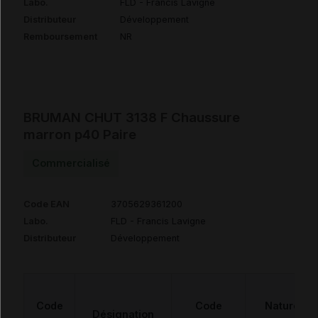
Labo.
FLD - Francis Lavigne
Distributeur
Développement
Remboursement
NR
BRUMAN CHUT 3138 F Chaussure
marron p40 Paire
Commercialisé
Code EAN
3705629361200
Labo.
FLD - Francis Lavigne
Distributeur
Développement
Code
Code
Nature
Désignation