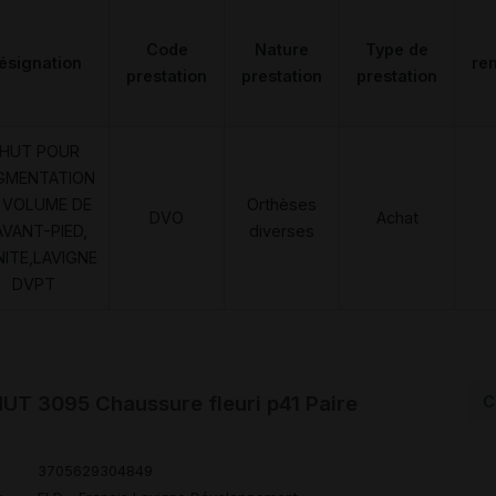
Code
Nature
Type de
ésignation
re
prestation
prestation
prestation
HUT POUR
GMENTATION
 VOLUME DE
Orthèses
DVO
Achat
AVANT-PIED,
diverses
NITE,LAVIGNE
DVPT
T 3095 Chaussure fleuri p41 Paire
C
3705629304849