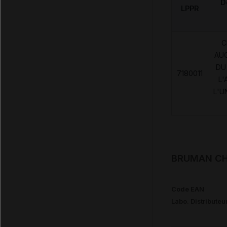
D
LPPR
C
AU
DU
7180011
L'
L'U
BRUMAN CHU
Code EAN
Labo. Distributeu