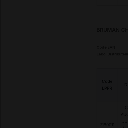
BRUMAN CHU
Code EAN
Labo. Distributeu
Code
D
LPPR
C
AU
DU
7180011