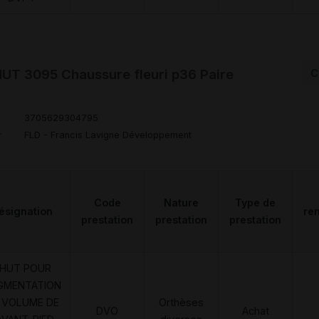
T 3095 Chaussure fleuri p36 Paire
C
3705629304795
r
FLD - Francis Lavigne Développement
Code
Nature
Type de
ésignation
re
prestation
prestation
prestation
HUT POUR
GMENTATION
 VOLUME DE
Orthèses
DVO
Achat