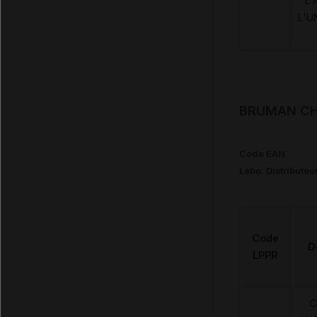
L'
L'U
BRUMAN CHU
Code EAN
Labo. Distributeu
Code
D
LPPR
C