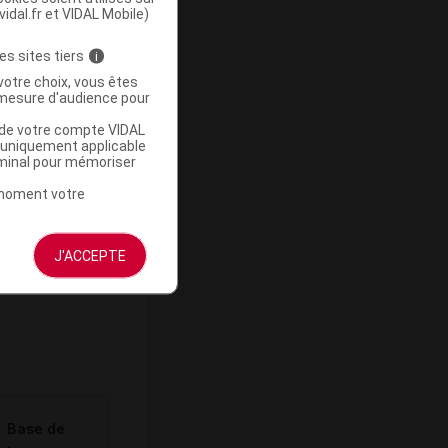
vidal.fr et VIDAL Mobile)
es sites tiers
i
votre choix, vous êtes
-
mesure d'audience pour
u de votre compte VIDAL
a uniquement applicable
rminal pour mémoriser
t moment votre
J'ACCEPTE
ommercialisé
Base de