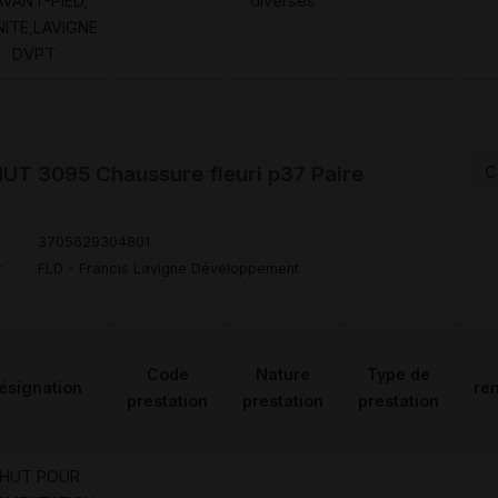
AVANT-PIED,
diverses
NITE,LAVIGNE
DVPT
T 3095 Chaussure fleuri p37 Paire
C
3705629304801
r
FLD - Francis Lavigne Développement
Code
Nature
Type de
ésignation
re
prestation
prestation
prestation
HUT POUR