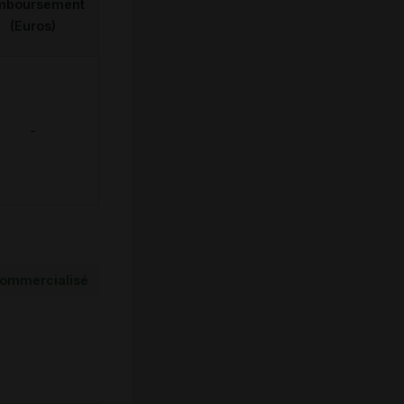
mboursement
(Euros)
-
ommercialisé