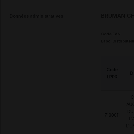
BRUMAN CHU
Données administratives
Code EAN
Labo. Distributeu
Code
D
LPPR
C
AU
DU
7180011
L'
L'U