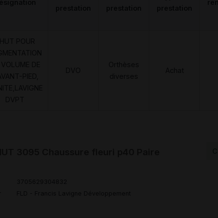
ésignation
re
prestation
prestation
prestation
HUT POUR
GMENTATION
 VOLUME DE
Orthèses
DVO
Achat
AVANT-PIED,
diverses
NITE,LAVIGNE
DVPT
T 3095 Chaussure fleuri p40 Paire
C
3705629304832
r
FLD - Francis Lavigne Développement