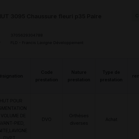
T 3095 Chaussure fleuri p35 Paire
C
3705629304788
r
FLD - Francis Lavigne Développement
Code
Nature
Type de
ésignation
re
prestation
prestation
prestation
HUT POUR
GMENTATION
 VOLUME DE
Orthèses
DVO
Achat
AVANT-PIED,
diverses
NITE,LAVIGNE
DVPT