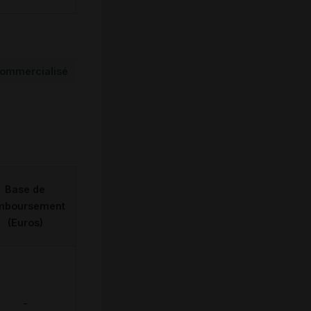
ommercialisé
Base de
mboursement
(Euros)
-