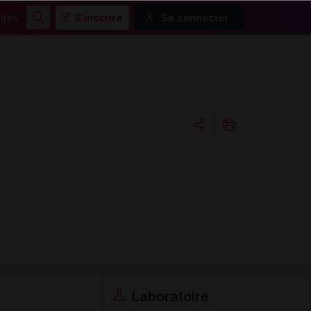
ités
S'inscrire
Se connecter
Rechercher
Copier l'url
Email
Laboratoire