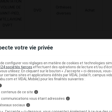
GMENTATION
 VOLUME DE
Orthèses
DVO
Achat
AVANT-PIED,
diverses
NITE,LAVIGNE
DVPT
pecte votre vie privée
T 3095 Chaussure fleuri p38 Paire
C
e configurer vos réglages en matière de cookies et technologies simil
124 sociétés tierces
effectuent des opérations de lecture et/ou d’écr
3705629304818
ous utilisez. En cliquant sur le bouton « J’accepte » ci-dessous, vou
r
FLD - Francis Lavigne Développement
ur certains sites et applications édités par VIDAL (vidal.fr, campus.vidal.
abu.com et VIDAL Mobile) pour les finalités suivantes :
i
 contenus de ce site
i
Code
Nature
Type de
s communications vous étant adressées
i
ésignation
re
prestation
prestation
prestation
 réseaux sociaux
i
on « J’accepte » ci-dessous, vous consentez également à ce que des co