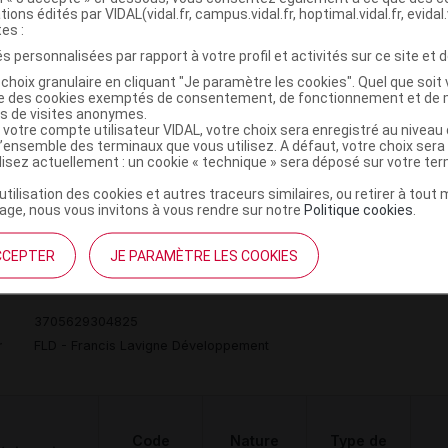
tions édités par VIDAL(vidal.fr, campus.vidal.fr, hoptimal.vidal.fr, evidal.
tes :
HUT POUR
s personnalisées par rapport à votre profil et activités sur ce site et d
GMENTATION
 VOLUME DE
Orthèses
choix granulaire en cliquant "Je paramètre les cookies". Quel que soit 
DVO
Achat
ise des cookies exemptés de consentement, de fonctionnement et de 
AVANT-PIED,
diverses
es de visites anonymes.
NITE,LAVIGNE
 votre compte utilisateur VIDAL, votre choix sera enregistré au nivea
l’ensemble des terminaux que vous utilisez. A défaut, votre choix ser
DVPT
ilisez actuellement : un cookie « technique » sera déposé sur votre te
’utilisation des cookies et autres traceurs similaires, ou retirer à tou
ge, nous vous invitons à vous rendre sur notre
Politique cookies
.
CCEPTER
JE PARAMÈTRE LES COOKIES
T 3095 Chaussure fleuri p39 Paire
C
3705629304825
r
FLD - Francis Lavigne Développement
Code
Nature
Type de