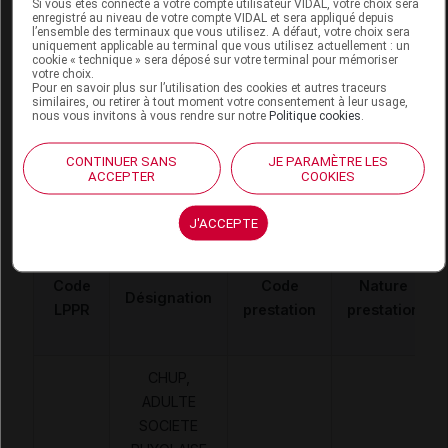
Si vous êtes connecté à votre compte utilisateur VIDAL, votre choix sera
BRUMAN CHUP 7000 V7 Chaussure gris
enregistré au niveau de votre compte VIDAL et sera appliqué depuis
l’ensemble des terminaux que vous utilisez. A défaut, votre choix sera
p43 Paire
uniquement applicable au terminal que vous utilisez actuellement : un
cookie « technique » sera déposé sur votre terminal pour mémoriser
votre choix.
Commercialisé
Pour en savoir plus sur l’utilisation des cookies et autres traceurs
similaires, ou retirer à tout moment votre consentement à leur usage,
nous vous invitons à vous rendre sur notre
Politique cookies
.
Code EAN
3705629380751
CONTINUER SANS
JE PARAMÈTRE LES
Labo.
FLD - Francis Lavigne
ACCEPTER
COOKIES
Distributeur
Développement
J'ACCEPTE
Code
Code
Nature
Désignation
LPPR
prestation
prestation
CHUP,
ADULTE
SOCIETE