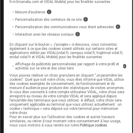
Labo.
FLD - Francis Lavigne
fr.m3manabu.com et VIDAL Mobile) pour les finalités suivantes :
Distributeur
Développement
Mesure d’audience
i
Remboursement
NR
Personnalisation des contenus de ce site
i
Personnalisation des communications vous étant adressées
i
Interaction avec les réseaux sociaux
i
En cliquant sur le bouton « J’accepte » ci-dessous, vous consentez
BRUMAN 3541 Chaussure marron clair
également à ce que des cookies soient utilisés sur certains sites et
applications édités par VIDAL(vidal.fr, campus.vidal.fr, hoptimal.vidal.fr,
p42 Paire
evidal.vidal.fr et VIDAL Mobile) pour les finalités suivantes :
Affichage de publicités personnalisées par rapport à votre profil et
i
Commercialisé
activités sur ce site et des sites tiers
Vous pouvez réaliser un choix granulaire en cliquant "Je paramètre les
cookies". Quel que soit votre choix, vous êtes informé que VIDAL utilise
des cookies exemptés de consentement, de fonctionnement et de
Code EAN
3705629494670
mesure d'audience pour produire des statistiques de visites anonymes.
Si vous êtes connecté à votre compte utilisateur VIDAL, votre choix sera
Labo.
FLD - Francis Lavigne
enregistré au niveau de votre compte VIDAL et sera appliqué depuis
Distributeur
Développement
l’ensemble des terminaux que vous utilisez. A défaut, votre choix sera
uniquement applicable au terminal que vous utilisez actuellement : un
Remboursement
NR
cookie « technique » sera déposé sur votre terminal pour mémoriser
votre choix.
Pour en savoir plus sur l’utilisation des cookies et autres traceurs
similaires, ou retirer à tout moment votre consentement à leur usage,
nous vous invitons à vous rendre sur notre
Politique cookies
.