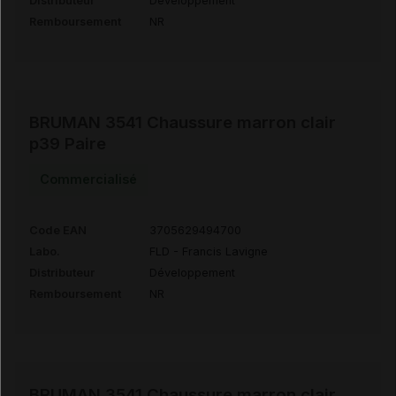
Distributeur
Développement
Remboursement
NR
BRUMAN 3541 Chaussure marron clair
p39 Paire
Commercialisé
Code EAN
3705629494700
Labo.
FLD - Francis Lavigne
Distributeur
Développement
Remboursement
NR
BRUMAN 3541 Chaussure marron clair