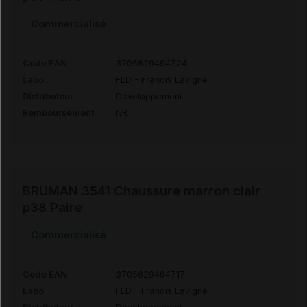
Commercialisé
Code EAN
3705629494724
Labo.
FLD - Francis Lavigne
Distributeur
Développement
Remboursement
NR
BRUMAN 3541 Chaussure marron clair
p38 Paire
Commercialisé
Code EAN
3705629494717
Labo.
FLD - Francis Lavigne