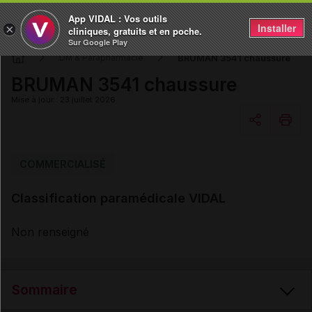
App VIDAL : Vos outils
Installer
×
cliniques, gratuits et en poche.
Sur Google Play
BRUMAN 3541 chaussure
DM & Parapharmacie
BRUMAN 3541 chaussure
Mise à jour : 23 juillet 2026
Copier l'url
COMMERCIALISÉ
Classification paramédicale VIDAL
Email
Non renseigné
Sommaire