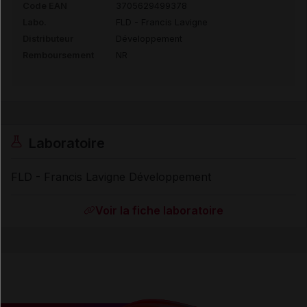
Code EAN
3705629499378
Labo.
FLD - Francis Lavigne
Distributeur
Développement
Remboursement
NR
Laboratoire
FLD - Francis Lavigne Développement
Voir la fiche laboratoire