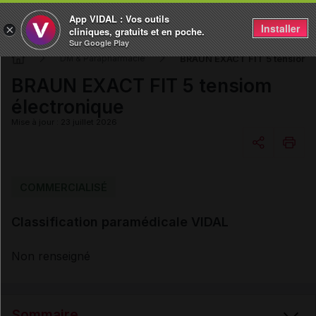
App VIDAL : Vos outils
Installer
×
cliniques, gratuits et en poche.
Sur Google Play
BRAUN EXACT FIT 5 tensiom é
DM & Parapharmacie
BRAUN EXACT FIT 5 tensiom
électronique
Mise à jour : 23 juillet 2026
Copier l'url
COMMERCIALISÉ
Classification paramédicale VIDAL
Email
Non renseigné
Sommaire