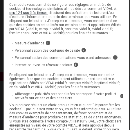
Laboratoire
Ce module vous permet de configurer vos réglages en matière de
cookies et technologies similaires afin de décider comment VIDAL et
ses 124 sociétés tierces
effectuent des opérations de lecture et/ou
d’écriture d’informations au sein des terminaux que vous utilisez. En
Kaz Europe SA
cliquant sur le bouton « J’accepte » ci-dessous, vous consentez à ce
que des cookies soient utilisés sur certains sites et applications édités
par VIDAL (vidal.fr, campus.vidal.fr, hoptimal.vidal.fr, evidal.vidal.fr,
Voir la fiche laboratoire
fr.m3manabu.com et VIDAL Mobile) pour les finalités suivantes :
Mesure d’audience
i
Personnalisation des contenus de ce site
i
Personnalisation des communications vous étant adressées
i
Interaction avec les réseaux sociaux
i
En cliquant sur le bouton « J’accepte » ci-dessous, vous consentez
également à ce que des cookies soient utilisés sur certains sites et
applications édités par VIDAL(vidal.fr, campus.vidal.fr, hoptimal.vidal.fr,
evidal.vidal.fr et VIDAL Mobile) pour les finalités suivantes :
Affichage de publicités personnalisées par rapport à votre profil et
i
activités sur ce site et des sites tiers
Vous pouvez réaliser un choix granulaire en cliquant "Je paramètre les
cookies". Quel que soit votre choix, vous êtes informé que VIDAL utilise
des cookies exemptés de consentement, de fonctionnement et de
mesure d'audience pour produire des statistiques de visites anonymes.
Espace produit
Si vous êtes connecté à votre compte utilisateur VIDAL, votre choix sera
enregistré au niveau de votre compte VIDAL et sera appliqué depuis
Boutique
l’ensemble des terminaux que vous utilisez. A défaut, votre choix sera