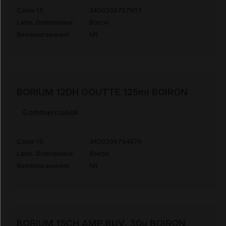
Code 13
3400309757907
Labo. Distributeur
Boiron
Remboursement
NR
BORIUM 12DH GOUTTE 125ml BOIRON
Commercialisé
Code 13
3400309754876
Labo. Distributeur
Boiron
Remboursement
NR
BORIUM 15CH AMP.BUV. 30u BOIRON