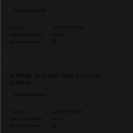
Commercialisé
Code 13
3400309750069
Labo. Distributeur
Boiron
Remboursement
NR
BORIUM 15CH AMP.BUV. EAU 30u
BOIRON
Commercialisé
Code 13
3400309750908
Labo. Distributeur
Boiron
Remboursement
NR