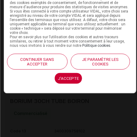
des cookies exemptés de consentement, de fonctionnement et de
mesure d'audience pour produire des statistiques de visites anonymes.
Si vous êtes connecté à votre compte utilisateur VIDAL, votre choix sera
BORIUM 30CH GOUTTE eau 60ml
enregistré au niveau de votre compte VIDAL et sera appliqué depuis
l’ensemble des terminaux que vous utilisez. A défaut, votre choix sera
BOIRON
uniquement applicable au terminal que vous utilisez actuellement : un
cookie « technique » sera déposé sur votre terminal pour mémoriser
votre choix.
Commercialisé
Pour en savoir plus sur l’utilisation des cookies et autres traceurs
similaires, ou retirer à tout moment votre consentement à leur usage,
nous vous invitons à vous rendre sur notre
Politique cookies
.
Code 13
3400309753060
Labo. Distributeur
Boiron
CONTINUER SANS
JE PARAMÈTRE LES
ACCEPTER
COOKIES
Remboursement
NR
J'ACCEPTE
BORIUM 30CH TUBE BOIRON
Commercialisé
Code 13
3400309758102