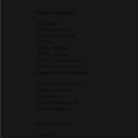
Espace produit
Boutique
VIDAL Expert
VIDAL Hoptimal
eVIDAL
VIDAL Mobile
VIDAL widget
VIDAL Sécurisation
VIDAL e-Services
Espace institutionnel
Qui sommes-nous ?
VIDAL France
Carrières
Charte éthique et
déontologique
Service client
Contact