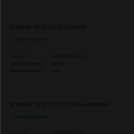
BORIUM 15CH DOSE BOIRON
Commercialisé
Code 13
3400309752223
Labo. Distributeur
Boiron
Remboursement
NR
BORIUM 15CH GOUTTE 60ml BOIRON
Commercialisé