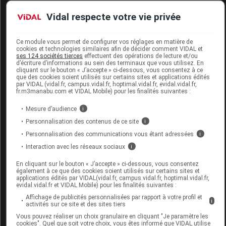
Commercialisé
Vidal respecte votre vie privée
Code 13
3400309750199
Ce module vous permet de configurer vos réglages en matière de
Labo. Distributeur
Boiron
cookies et technologies similaires afin de décider comment VIDAL et
ses 124 sociétés tierces
effectuent des opérations de lecture et/ou
Remboursement
NR
d’écriture d’informations au sein des terminaux que vous utilisez. En
cliquant sur le bouton « J’accepte » ci-dessous, vous consentez à ce
que des cookies soient utilisés sur certains sites et applications édités
par VIDAL (vidal.fr, campus.vidal.fr, hoptimal.vidal.fr, evidal.vidal.fr,
fr.m3manabu.com et VIDAL Mobile) pour les finalités suivantes :
Mesure d’audience
i
BORIUM 30CH DOSE BOIRON
Personnalisation des contenus de ce site
i
Personnalisation des communications vous étant adressées
i
Commercialisé
Interaction avec les réseaux sociaux
i
En cliquant sur le bouton « J’accepte » ci-dessous, vous consentez
Code 13
3400309752391
également à ce que des cookies soient utilisés sur certains sites et
applications édités par VIDAL(vidal.fr, campus.vidal.fr, hoptimal.vidal.fr,
Labo. Distributeur
Boiron
evidal.vidal.fr et VIDAL Mobile) pour les finalités suivantes :
Remboursement
NR
Affichage de publicités personnalisées par rapport à votre profil et
i
activités sur ce site et des sites tiers
Vous pouvez réaliser un choix granulaire en cliquant "Je paramètre les
cookies". Quel que soit votre choix, vous êtes informé que VIDAL utilise