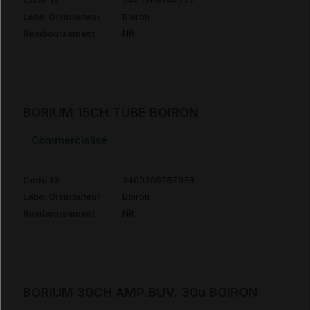
Code 13
3400309754272
Labo. Distributeur
Boiron
Remboursement
NR
BORIUM 15CH TUBE BOIRON
Commercialisé
Code 13
3400309757938
Labo. Distributeur
Boiron
Remboursement
NR
BORIUM 30CH AMP.BUV. 30u BOIRON