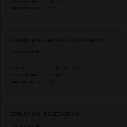
Labo. Distributeur
Boiron
Remboursement
NR
BORIUM 4CH AMP.BUV. 30u BOIRON
Commercialisé
Code 13
3400309750229
Labo. Distributeur
Boiron
Remboursement
NR
BORIUM 4CH DOSE BOIRON
Commercialisé