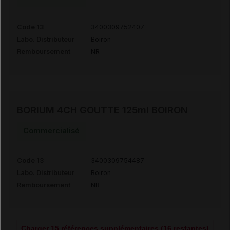
Code 13
3400309752407
Labo. Distributeur
Boiron
Remboursement
NR
BORIUM 4CH GOUTTE 125ml BOIRON
Commercialisé
Code 13
3400309754487
Labo. Distributeur
Boiron
Remboursement
NR
Charger 15 références supplémentaires (16 restantes)