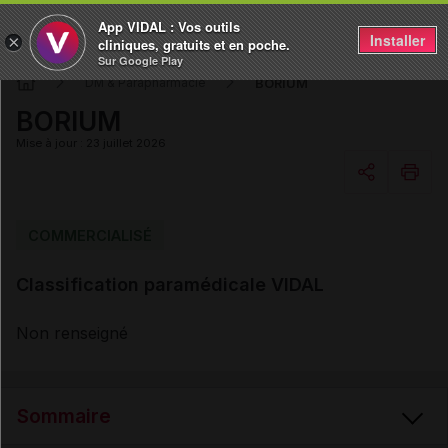
App VIDAL : Vos outils
Installer
×
cliniques, gratuits et en poche.
Sur Google Play
BORIUM
DM & Parapharmacie
BORIUM
Mise à jour : 23 juillet 2026
Copier l'url
COMMERCIALISÉ
Classification paramédicale VIDAL
Email
Non renseigné
Sommaire