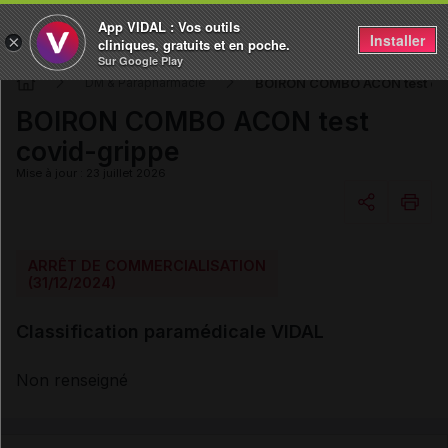
App VIDAL : Vos outils
Installer
×
cliniques, gratuits et en poche.
Sur Google Play
BOIRON COMBO ACON test co
DM & Parapharmacie
BOIRON COMBO ACON test
covid-grippe
Mise à jour : 23 juillet 2026
Copier l'url
ARRÊT DE COMMERCIALISATION
(31/12/2024)
Email
Classification paramédicale VIDAL
Non renseigné