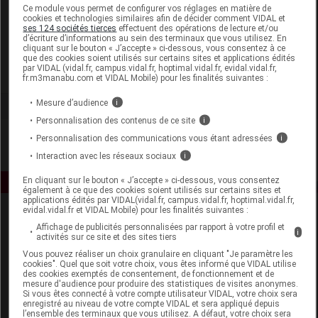
Laboratoire
Ce module vous permet de configurer vos réglages en matière de
cookies et technologies similaires afin de décider comment VIDAL et
ses 124 sociétés tierces
effectuent des opérations de lecture et/ou
d’écriture d’informations au sein des terminaux que vous utilisez. En
Boiron
cliquant sur le bouton « J’accepte » ci-dessous, vous consentez à ce
que des cookies soient utilisés sur certains sites et applications édités
par VIDAL (vidal.fr, campus.vidal.fr, hoptimal.vidal.fr, evidal.vidal.fr,
Voir la fiche laboratoire
fr.m3manabu.com et VIDAL Mobile) pour les finalités suivantes :
Mesure d’audience
i
Personnalisation des contenus de ce site
i
Personnalisation des communications vous étant adressées
i
Interaction avec les réseaux sociaux
i
En cliquant sur le bouton « J’accepte » ci-dessous, vous consentez
également à ce que des cookies soient utilisés sur certains sites et
applications édités par VIDAL(vidal.fr, campus.vidal.fr, hoptimal.vidal.fr,
evidal.vidal.fr et VIDAL Mobile) pour les finalités suivantes :
Affichage de publicités personnalisées par rapport à votre profil et
i
activités sur ce site et des sites tiers
Vous pouvez réaliser un choix granulaire en cliquant "Je paramètre les
cookies". Quel que soit votre choix, vous êtes informé que VIDAL utilise
des cookies exemptés de consentement, de fonctionnement et de
mesure d'audience pour produire des statistiques de visites anonymes.
Espace produit
Si vous êtes connecté à votre compte utilisateur VIDAL, votre choix sera
enregistré au niveau de votre compte VIDAL et sera appliqué depuis
Boutique
l’ensemble des terminaux que vous utilisez. A défaut, votre choix sera