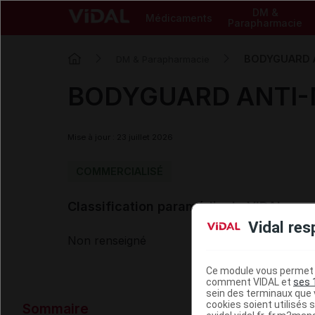
DM &
Médicaments
Parapharmacie
BODYGUARD A
DM & Parapharmacie
BODYGUARD ANTI-M
Mise à jour : 23 juillet 2026
COMMERCIALISÉ
Classification paramédicale VIDAL
Vidal res
Non renseigné
Ce module vous permet d
comment VIDAL et
ses 
sein des terminaux que v
Données ad
cookies soient utilisés s
Sommaire