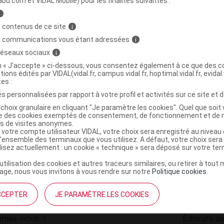
abu.com et VIDAL Mobile) pour les finalités suivantes :
i
ANTI-MOUSTIQUES Spray moringa Fl/100ml
C
 contenus de ce site
i
s communications vous étant adressées
i
 réseaux sociaux
i
3760139569669
on « J’accepte » ci-dessous, vous consentez également à ce que des co
r
Astelia
tions édités par VIDAL(vidal.fr, campus.vidal.fr, hoptimal.vidal.fr, evidal.
NR
tes :
s personnalisées par rapport à votre profil et activités sur ce site et d
choix granulaire en cliquant "Je paramètre les cookies". Quel que soit 
ise des cookies exemptés de consentement, de fonctionnement et de 
es de visites anonymes.
 votre compte utilisateur VIDAL, votre choix sera enregistré au nivea
l’ensemble des terminaux que vous utilisez. A défaut, votre choix ser
ilisez actuellement : un cookie « technique » sera déposé sur votre te
’utilisation des cookies et autres traceurs similaires, ou retirer à tou
ge, nous vous invitons à vous rendre sur notre
Politique cookies
.
CCEPTER
JE PARAMÈTRE LES COOKIES
institutionnel
Espace pa
mmes-nous ?
Éditeurs de