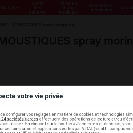
Santé
Prise en
Formations
Maladies
des
charge
Actual
médicales
patients
médicale
NTI-MOUSTIQUES spray moringa
OUSTIQUES spray morin
pecte votre vie privée
e configurer vos réglages en matière de cookies et technologies simil
124 sociétés tierces
effectuent des opérations de lecture et/ou d’écr
ous utilisez. En cliquant sur le bouton « J’accepte » ci-dessous, vou
ministratives
ur certains sites et applications édités par VIDAL (vidal.fr, campus.vidal.