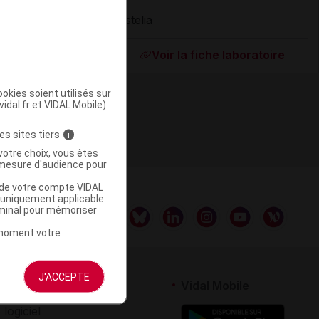
Astelia
ommercialisé
Voir la fiche laboratoire
okies soient utilisés sur
vidal.fr et VIDAL Mobile)
es sites tiers
i
votre choix, vous êtes
mesure d'audience pour
u de votre compte VIDAL
a uniquement applicable
rminal pour mémoriser
t moment votre
J'ACCEPTE
rtenaires
Vidal Mobile
 logiciel