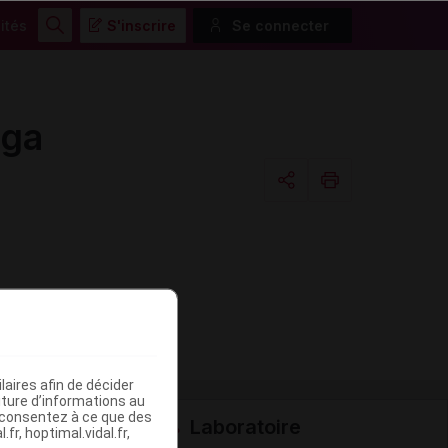
ités
S'inscrire
Se connecter
Rechercher
ga
Copier l'url
Email
aires afin de décider
iture d’informations au
s consentez à ce que des
Laboratoire
fr, hoptimal.vidal.fr,