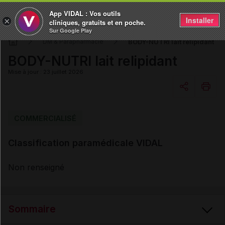
App VIDAL : Vos outils
Installer
×
cliniques, gratuits et en poche.
Sur Google Play
BODY-NUTRI lait relipidant
DM & Parapharmacie
BODY-NUTRI lait relipidant
Mise à jour : 23 juillet 2026
Copier l'url
COMMERCIALISÉ
Classification paramédicale VIDAL
Email
Non renseigné
Sommaire