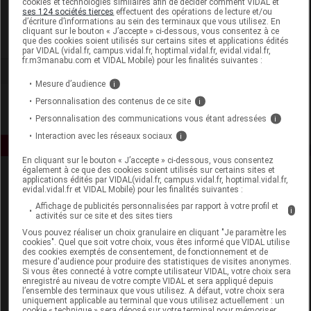
cookies et technologies similaires afin de décider comment VIDAL et
Liérac
ses 124 sociétés tierces
effectuent des opérations de lecture et/ou
d’écriture d’informations au sein des terminaux que vous utilisez. En
cliquant sur le bouton « J’accepte » ci-dessous, vous consentez à ce
Voir la fiche laboratoire
que des cookies soient utilisés sur certains sites et applications édités
par VIDAL (vidal.fr, campus.vidal.fr, hoptimal.vidal.fr, evidal.vidal.fr,
fr.m3manabu.com et VIDAL Mobile) pour les finalités suivantes :
Mesure d’audience
i
Personnalisation des contenus de ce site
i
Personnalisation des communications vous étant adressées
i
Interaction avec les réseaux sociaux
i
En cliquant sur le bouton « J’accepte » ci-dessous, vous consentez
également à ce que des cookies soient utilisés sur certains sites et
applications édités par VIDAL(vidal.fr, campus.vidal.fr, hoptimal.vidal.fr,
evidal.vidal.fr et VIDAL Mobile) pour les finalités suivantes :
Affichage de publicités personnalisées par rapport à votre profil et
i
activités sur ce site et des sites tiers
Vous pouvez réaliser un choix granulaire en cliquant "Je paramètre les
cookies". Quel que soit votre choix, vous êtes informé que VIDAL utilise
Espace produit
des cookies exemptés de consentement, de fonctionnement et de
mesure d'audience pour produire des statistiques de visites anonymes.
Boutique
Si vous êtes connecté à votre compte utilisateur VIDAL, votre choix sera
enregistré au niveau de votre compte VIDAL et sera appliqué depuis
VIDAL Expert
l’ensemble des terminaux que vous utilisez. A défaut, votre choix sera
VIDAL Hoptimal
uniquement applicable au terminal que vous utilisez actuellement : un
cookie « technique » sera déposé sur votre terminal pour mémoriser