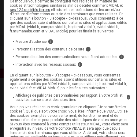
Ce module vous permet de configurer vos réglages en matière de
cookies et technologies similaires afin de décider comment VIDAL et
ses 124 sociétés tierces
effectuent des opérations de lecture et/ou
Laboratoires du Dr Bobo
d’écriture d’informations au sein des terminaux que vous utilisez. En
cliquant sur le bouton « J’accepte » ci-dessous, vous consentez à ce
que des cookies soient utilisés sur certains sites et applications édités
Voir la fiche laboratoire
par VIDAL (vidal.fr, campus.vidal.fr, hoptimal.vidal.fr, evidal.vidal.fr,
fr.m3manabu.com et VIDAL Mobile) pour les finalités suivantes :
Mesure d’audience
i
Personnalisation des contenus de ce site
i
Personnalisation des communications vous étant adressées
i
Interaction avec les réseaux sociaux
i
En cliquant sur le bouton « J’accepte » ci-dessous, vous consentez
également à ce que des cookies soient utilisés sur certains sites et
applications édités par VIDAL(vidal.fr, campus.vidal.fr, hoptimal.vidal.fr,
evidal.vidal.fr et VIDAL Mobile) pour les finalités suivantes :
Affichage de publicités personnalisées par rapport à votre profil et
i
activités sur ce site et des sites tiers
Vous pouvez réaliser un choix granulaire en cliquant "Je paramètre les
cookies". Quel que soit votre choix, vous êtes informé que VIDAL utilise
des cookies exemptés de consentement, de fonctionnement et de
Espace produit
mesure d'audience pour produire des statistiques de visites anonymes.
Si vous êtes connecté à votre compte utilisateur VIDAL, votre choix sera
enregistré au niveau de votre compte VIDAL et sera appliqué depuis
Boutique
l’ensemble des terminaux que vous utilisez. A défaut, votre choix sera
VIDAL Expert
uniquement applicable au terminal que vous utilisez actuellement : un