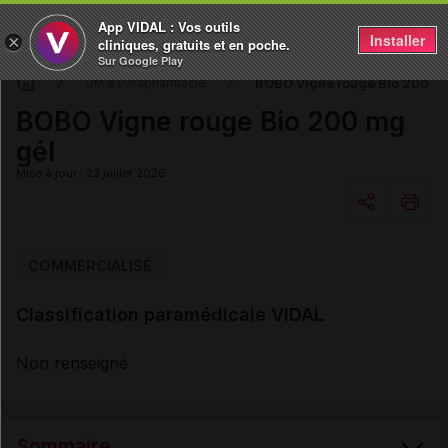
App VIDAL : Vos outils
Installer
×
cliniques, gratuits et en poche.
Sur Google Play
BOBO Vigne rouge Bio 200 m
DM & Parapharmacie
BOBO Vigne rouge Bio 200 mg
gél
Mise à jour : 23 juillet 2026
Copier l'url
COMMERCIALISÉ
Classification paramédicale VIDAL
Email
Non renseigné
Sommaire