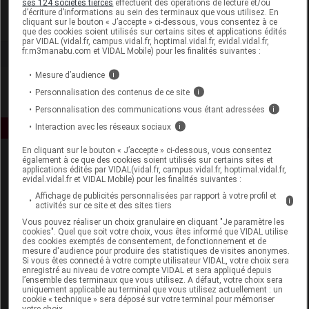
ses 124 sociétés tierces
effectuent des opérations de lecture et/ou
d’écriture d’informations au sein des terminaux que vous utilisez. En
cliquant sur le bouton « J’accepte » ci-dessous, vous consentez à ce
Voir la fiche laboratoire
que des cookies soient utilisés sur certains sites et applications édités
par VIDAL (vidal.fr, campus.vidal.fr, hoptimal.vidal.fr, evidal.vidal.fr,
fr.m3manabu.com et VIDAL Mobile) pour les finalités suivantes :
Mesure d’audience
i
Personnalisation des contenus de ce site
i
Personnalisation des communications vous étant adressées
i
Interaction avec les réseaux sociaux
i
En cliquant sur le bouton « J’accepte » ci-dessous, vous consentez
également à ce que des cookies soient utilisés sur certains sites et
applications édités par VIDAL(vidal.fr, campus.vidal.fr, hoptimal.vidal.fr,
evidal.vidal.fr et VIDAL Mobile) pour les finalités suivantes :
Affichage de publicités personnalisées par rapport à votre profil et
i
activités sur ce site et des sites tiers
Vous pouvez réaliser un choix granulaire en cliquant "Je paramètre les
Espace produit
cookies". Quel que soit votre choix, vous êtes informé que VIDAL utilise
des cookies exemptés de consentement, de fonctionnement et de
mesure d'audience pour produire des statistiques de visites anonymes.
Boutique
Si vous êtes connecté à votre compte utilisateur VIDAL, votre choix sera
VIDAL Expert
enregistré au niveau de votre compte VIDAL et sera appliqué depuis
l’ensemble des terminaux que vous utilisez. A défaut, votre choix sera
VIDAL Hoptimal
uniquement applicable au terminal que vous utilisez actuellement : un
eVIDAL
cookie « technique » sera déposé sur votre terminal pour mémoriser
votre choix.