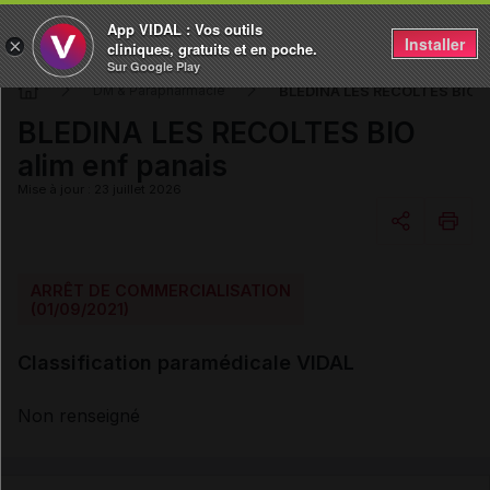
App VIDAL : Vos outils
Installer
×
cliniques, gratuits et en poche.
Sur Google Play
BLEDINA LES RECOLTES BIO al
DM & Parapharmacie
BLEDINA LES RECOLTES BIO
alim enf panais
Mise à jour : 23 juillet 2026
Copier l'url
ARRÊT DE COMMERCIALISATION
(01/09/2021)
Email
Classification paramédicale VIDAL
Non renseigné