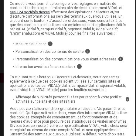
Laboratoire
Ce module vous permet de configurer vos réglages en matière de
cookies et technologies similaires afin de décider comment VIDAL et
ses 124 sociétés tierces
effectuent des opérations de lecture et/ou
d’écriture d’informations au sein des terminaux que vous utilisez. En
Blédina SAS
cliquant sur le bouton « J’accepte » ci-dessous, vous consentez à ce
que des cookies soient utilisés sur certains sites et applications édités
par VIDAL (vidal.fr, campus.vidal.fr, hoptimal.vidal.fr, evidal.vidal.fr,
Voir la fiche laboratoire
fr.m3manabu.com et VIDAL Mobile) pour les finalités suivantes :
Mesure d’audience
i
Personnalisation des contenus de ce site
i
Personnalisation des communications vous étant adressées
i
Interaction avec les réseaux sociaux
i
En cliquant sur le bouton « J’accepte » ci-dessous, vous consentez
également à ce que des cookies soient utilisés sur certains sites et
applications édités par VIDAL(vidal.fr, campus.vidal.fr, hoptimal.vidal.fr,
evidal.vidal.fr et VIDAL Mobile) pour les finalités suivantes :
Affichage de publicités personnalisées par rapport à votre profil et
i
activités sur ce site et des sites tiers
Vous pouvez réaliser un choix granulaire en cliquant "Je paramètre les
cookies". Quel que soit votre choix, vous êtes informé que VIDAL utilise
des cookies exemptés de consentement, de fonctionnement et de
mesure d'audience pour produire des statistiques de visites anonymes.
Espace produit
Si vous êtes connecté à votre compte utilisateur VIDAL, votre choix sera
enregistré au niveau de votre compte VIDAL et sera appliqué depuis
Boutique
l’ensemble des terminaux que vous utilisez. A défaut, votre choix sera