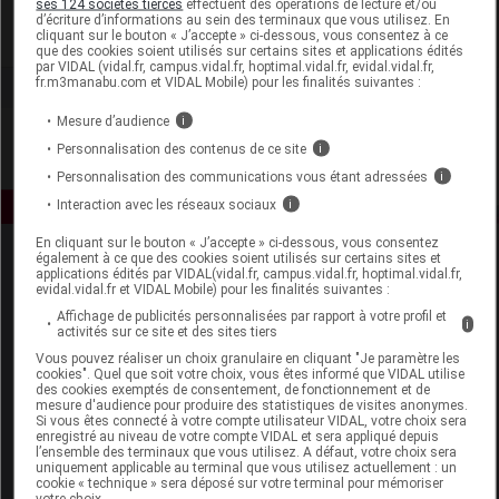
ses 124 sociétés tierces
effectuent des opérations de lecture et/ou
d’écriture d’informations au sein des terminaux que vous utilisez. En
cliquant sur le bouton « J’accepte » ci-dessous, vous consentez à ce
Voir la fiche laboratoire
que des cookies soient utilisés sur certains sites et applications édités
par VIDAL (vidal.fr, campus.vidal.fr, hoptimal.vidal.fr, evidal.vidal.fr,
fr.m3manabu.com et VIDAL Mobile) pour les finalités suivantes :
Mesure d’audience
i
Personnalisation des contenus de ce site
i
Personnalisation des communications vous étant adressées
i
Interaction avec les réseaux sociaux
i
En cliquant sur le bouton « J’accepte » ci-dessous, vous consentez
également à ce que des cookies soient utilisés sur certains sites et
applications édités par VIDAL(vidal.fr, campus.vidal.fr, hoptimal.vidal.fr,
evidal.vidal.fr et VIDAL Mobile) pour les finalités suivantes :
Affichage de publicités personnalisées par rapport à votre profil et
i
activités sur ce site et des sites tiers
Vous pouvez réaliser un choix granulaire en cliquant "Je paramètre les
Espace produit
cookies". Quel que soit votre choix, vous êtes informé que VIDAL utilise
des cookies exemptés de consentement, de fonctionnement et de
mesure d'audience pour produire des statistiques de visites anonymes.
Boutique
Si vous êtes connecté à votre compte utilisateur VIDAL, votre choix sera
VIDAL Expert
enregistré au niveau de votre compte VIDAL et sera appliqué depuis
l’ensemble des terminaux que vous utilisez. A défaut, votre choix sera
VIDAL Hoptimal
uniquement applicable au terminal que vous utilisez actuellement : un
eVIDAL
cookie « technique » sera déposé sur votre terminal pour mémoriser
votre choix.