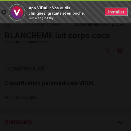
App VIDAL : Vos outils
Installer
×
cliniques, gratuits et en poche.
Sur Google Play
BLANCREME lait corps coco
DM & Parapharmacie
BLANCREME lait corps coco
Mise à jour : 23 juillet 2026
Copier l'url
COMMERCIALISÉ
Classification paramédicale VIDAL
Email
Non renseigné
Sommaire