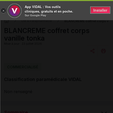
App VIDAL : Vos outils
Installer
×
cliniques, gratuits et en poche.
Sur Google Play
BLANCREME coffret corps vani
DM & Parapharmacie
BLANCREME coffret corps
vanille tonka
Mise à jour : 23 juillet 2026
Copier l'url
COMMERCIALISÉ
Classification paramédicale VIDAL
Email
Non renseigné
Sommaire