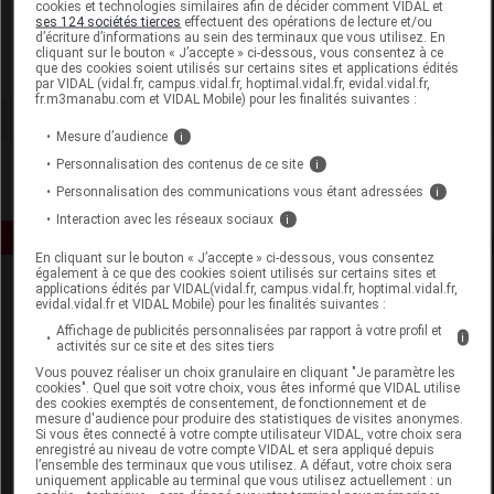
cookies et technologies similaires afin de décider comment VIDAL et
CED Cosmetics
ses 124 sociétés tierces
effectuent des opérations de lecture et/ou
d’écriture d’informations au sein des terminaux que vous utilisez. En
cliquant sur le bouton « J’accepte » ci-dessous, vous consentez à ce
que des cookies soient utilisés sur certains sites et applications édités
Voir la fiche laboratoire
par VIDAL (vidal.fr, campus.vidal.fr, hoptimal.vidal.fr, evidal.vidal.fr,
fr.m3manabu.com et VIDAL Mobile) pour les finalités suivantes :
Mesure d’audience
i
Personnalisation des contenus de ce site
i
Personnalisation des communications vous étant adressées
i
Interaction avec les réseaux sociaux
i
En cliquant sur le bouton « J’accepte » ci-dessous, vous consentez
également à ce que des cookies soient utilisés sur certains sites et
applications édités par VIDAL(vidal.fr, campus.vidal.fr, hoptimal.vidal.fr,
evidal.vidal.fr et VIDAL Mobile) pour les finalités suivantes :
Affichage de publicités personnalisées par rapport à votre profil et
i
activités sur ce site et des sites tiers
Vous pouvez réaliser un choix granulaire en cliquant "Je paramètre les
cookies". Quel que soit votre choix, vous êtes informé que VIDAL utilise
Espace produit
des cookies exemptés de consentement, de fonctionnement et de
mesure d'audience pour produire des statistiques de visites anonymes.
Si vous êtes connecté à votre compte utilisateur VIDAL, votre choix sera
Boutique
enregistré au niveau de votre compte VIDAL et sera appliqué depuis
VIDAL Expert
l’ensemble des terminaux que vous utilisez. A défaut, votre choix sera
uniquement applicable au terminal que vous utilisez actuellement : un
VIDAL Hoptimal