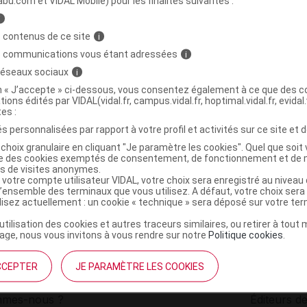
abu.com et VIDAL Mobile) pour les finalités suivantes :
i
BERIE Sérum Fl cpte-gttes/30ml
C
 contenus de ce site
i
s communications vous étant adressées
i
 réseaux sociaux
i
3760114994516
on « J’accepte » ci-dessous, vous consentez également à ce que des co
r
Skills in Healthcare - Réseau Santé et Beauté
tions édités par VIDAL(vidal.fr, campus.vidal.fr, hoptimal.vidal.fr, evidal.
NR
tes :
s personnalisées par rapport à votre profil et activités sur ce site et d
choix granulaire en cliquant "Je paramètre les cookies". Quel que soit 
ise des cookies exemptés de consentement, de fonctionnement et de 
es de visites anonymes.
 votre compte utilisateur VIDAL, votre choix sera enregistré au nivea
l’ensemble des terminaux que vous utilisez. A défaut, votre choix ser
ilisez actuellement : un cookie « technique » sera déposé sur votre te
’utilisation des cookies et autres traceurs similaires, ou retirer à tou
ge, nous vous invitons à vous rendre sur notre
Politique cookies
.
CCEPTER
JE PARAMÈTRE LES COOKIES
institutionnel
Espace pa
mmes-nous ?
Éditeurs de