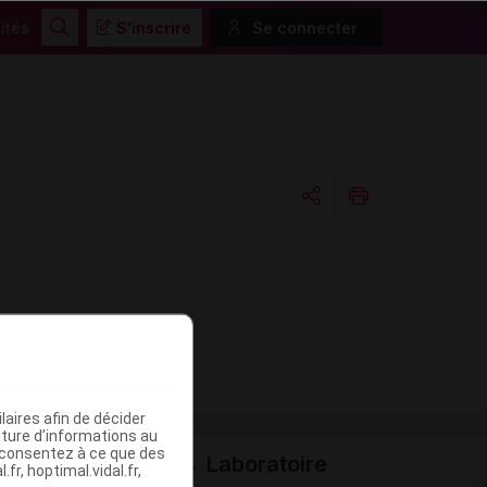
ités
S'inscrire
Se connecter
Rechercher
Copier l'url
Email
aires afin de décider
iture d’informations au
s consentez à ce que des
Laboratoire
fr, hoptimal.vidal.fr,