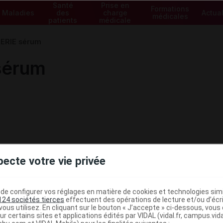
Santé
Prise en
Formations
Maladies
des
charge
Actual
médicales
patients
médicale
ERIE sérum
sérum
pecte votre vie privée
e configurer vos réglages en matière de cookies et technologies simil
124 sociétés tierces
effectuent des opérations de lecture et/ou d’écr
ous utilisez. En cliquant sur le bouton « J’accepte » ci-dessous, vou
ministratives
ur certains sites et applications édités par VIDAL (vidal.fr, campus.vidal.