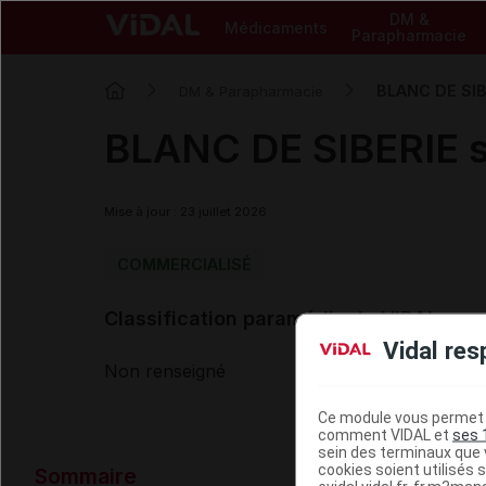
DM &
Médicaments
Parapharmacie
BLANC DE SIB
DM & Parapharmacie
BLANC DE SIBERIE 
Mise à jour : 23 juillet 2026
COMMERCIALISÉ
Classification paramédicale VIDAL
Vidal res
Non renseigné
Ce module vous permet d
comment VIDAL et
ses 
sein des terminaux que v
Données ad
cookies soient utilisés s
Sommaire