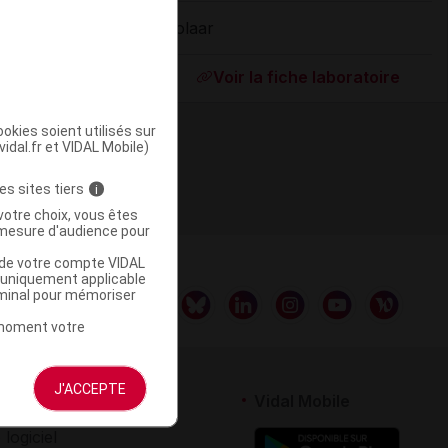
Polaar
ommercialisé
Voir la fiche laboratoire
okies soient utilisés sur
vidal.fr et VIDAL Mobile)
es sites tiers
i
votre choix, vous êtes
mesure d'audience pour
u de votre compte VIDAL
a uniquement applicable
rminal pour mémoriser
t moment votre
J'ACCEPTE
rtenaires
Vidal Mobile
 logiciel