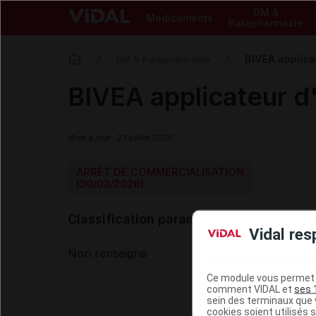
DM &
Médicaments
Parapharmacie
BIVEA applica
DM & Parapharmacie
BIVEA applicateur d'
Mise à jour : 23 juillet 2026
ARRÊT DE COMMERCIALISATION
(30/03/2026)
Classification paramédicale VIDAL
Vidal res
Non renseigné
Ce module vous permet d
comment VIDAL et
ses 
sein des terminaux que v
cookies soient utilisés s