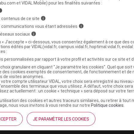
ministratives
abu.com et VIDAL Mobile) pour les finalités suivantes :
i
 contenus de ce site
i
cateur d'ovule et suppositoire B/3
s communications vous étant adressées
i
 réseaux sociaux
i
4013273001212
on « J’accepte » ci-dessous, vous consentez également à ce que des co
tions édités par VIDAL(vidal.fr, campus.vidal.fr, hoptimal.vidal.fr, evidal.
r
Bivea Medical
tes :
NR
s personnalisées par rapport à votre profil et activités sur ce site et d
choix granulaire en cliquant "Je paramètre les cookies". Quel que soit 
ise des cookies exemptés de consentement, de fonctionnement et de 
es de visites anonymes.
 votre compte utilisateur VIDAL, votre choix sera enregistré au nivea
l’ensemble des terminaux que vous utilisez. A défaut, votre choix ser
ilisez actuellement : un cookie « technique » sera déposé sur votre te
’utilisation des cookies et autres traceurs similaires, ou retirer à tou
ge, nous vous invitons à vous rendre sur notre
Politique cookies
.
CCEPTER
JE PARAMÈTRE LES COOKIES
institutionnel
Espace pa