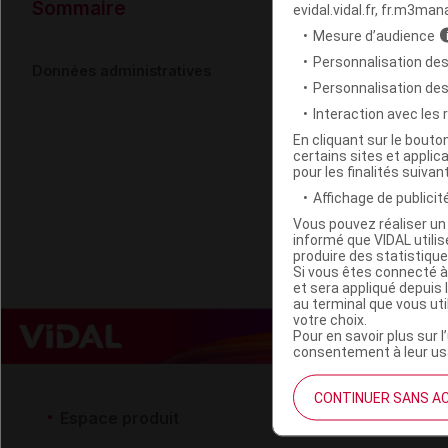
Données ad
Sommaire
evidal.vidal.fr, fr.m3man
Mesure d’audience
Personnalisation des
BIVEA Appli
Données administratives
Personnalisation de
Interaction avec les
Code EAN
En cliquant sur le bout
certains sites et applica
Labo. Distributeu
pour les finalités suivan
Remboursement
Affichage de publicité
Vous pouvez réaliser un 
informé que VIDAL util
produire des statistiqu
Si vous êtes connecté à
et sera appliqué depuis 
au terminal que vous ut
votre choix.
Pour en savoir plus sur l
consentement à leur usa
CONTINUER SANS A
Espace produit
Espace 