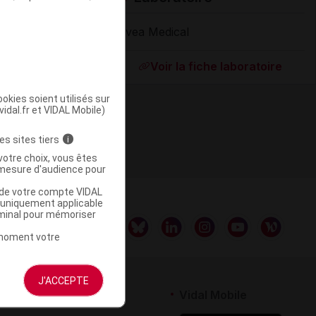
Bivea Medical
Supprimé
Voir la fiche laboratoire
okies soient utilisés sur
vidal.fr et VIDAL Mobile)
es sites tiers
i
votre choix, vous êtes
mesure d'audience pour
u de votre compte VIDAL
a uniquement applicable
rminal pour mémoriser
t moment votre
J'ACCEPTE
rtenaires
Vidal Mobile