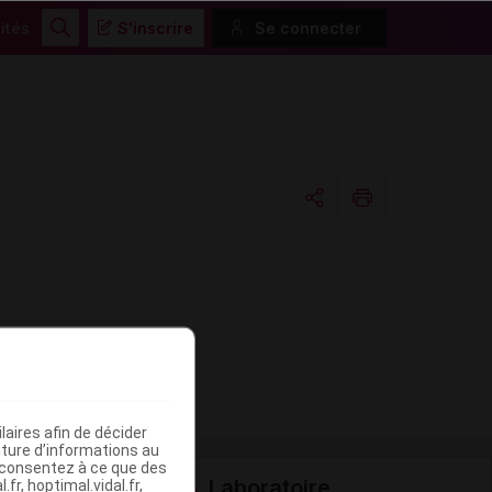
ités
S'inscrire
Se connecter
Rechercher
Copier l'url
Email
aires afin de décider
iture d’informations au
s consentez à ce que des
Laboratoire
fr, hoptimal.vidal.fr,