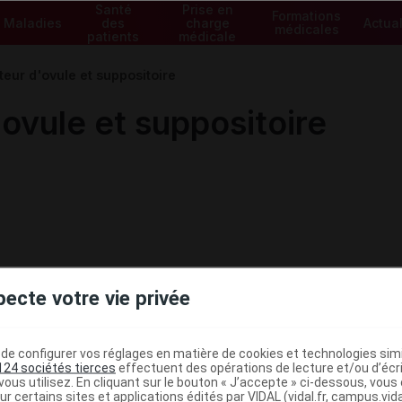
Santé
Prise en
Formations
Maladies
des
charge
Actual
médicales
patients
médicale
teur d'ovule et suppositoire
ovule et suppositoire
pecte votre vie privée
e configurer vos réglages en matière de cookies et technologies simil
124 sociétés tierces
effectuent des opérations de lecture et/ou d’écr
ous utilisez. En cliquant sur le bouton « J’accepte » ci-dessous, vou
ur certains sites et applications édités par VIDAL (vidal.fr, campus.vidal.