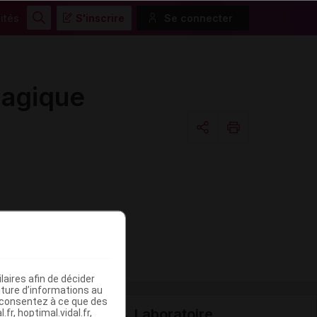
ités
S'inscrire
Se connecter
Rechercher
hagique
Copier l'url
Email
aires afin de décider
iture d’informations au
s consentez à ce que des
Laboratoire
fr, hoptimal.vidal.fr,