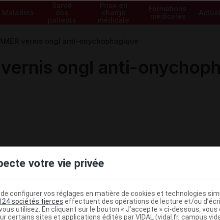
Santé
Prise en
Formations
Maladies
des
charge
Actual
médicales
patients
médicale
AMER vernis ongl anti-onychophagique
ernis ongl anti-onychop
pecte votre vie privée
e configurer vos réglages en matière de cookies et technologies simil
124 sociétés tierces
effectuent des opérations de lecture et/ou d’écr
ous utilisez. En cliquant sur le bouton « J’accepte » ci-dessous, vou
ur certains sites et applications édités par VIDAL (vidal.fr, campus.vidal.