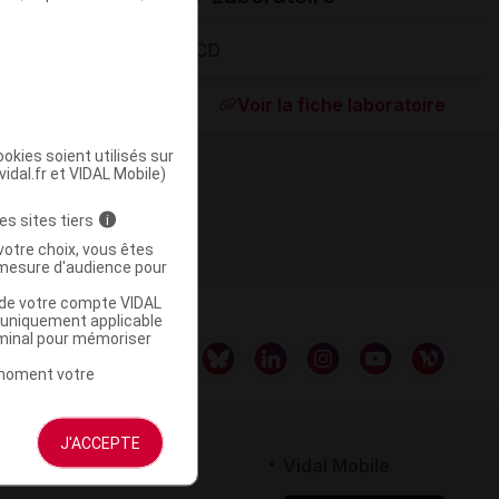
CCD
Supprimé
Voir la fiche laboratoire
okies soient utilisés sur
vidal.fr et VIDAL Mobile)
es sites tiers
i
votre choix, vous êtes
mesure d'audience pour
u de votre compte VIDAL
a uniquement applicable
rminal pour mémoriser
t moment votre
J'ACCEPTE
rtenaires
Vidal Mobile