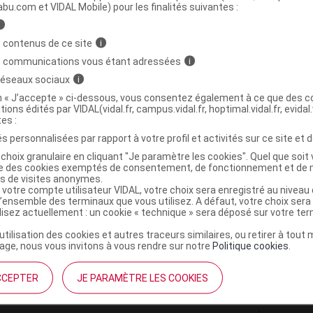
ministratives
abu.com et VIDAL Mobile) pour les finalités suivantes :
i
 contenus de ce site
i
OAMER V ongles anti-onychophagique Fl/10ml
s communications vous étant adressées
i
 réseaux sociaux
i
3401360050679
on « J’accepte » ci-dessous, vous consentez également à ce que des co
tions édités par VIDAL(vidal.fr, campus.vidal.fr, hoptimal.vidal.fr, evidal.
r
CCD
tes :
NR
s personnalisées par rapport à votre profil et activités sur ce site et d
choix granulaire en cliquant "Je paramètre les cookies". Quel que soit 
ise des cookies exemptés de consentement, de fonctionnement et de 
es de visites anonymes.
 votre compte utilisateur VIDAL, votre choix sera enregistré au nivea
l’ensemble des terminaux que vous utilisez. A défaut, votre choix ser
ilisez actuellement : un cookie « technique » sera déposé sur votre te
’utilisation des cookies et autres traceurs similaires, ou retirer à tou
ge, nous vous invitons à vous rendre sur notre
Politique cookies
.
CCEPTER
JE PARAMÈTRE LES COOKIES
institutionnel
Espace pa