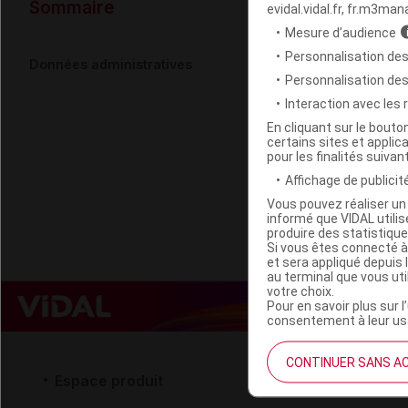
Données ad
Sommaire
evidal.vidal.fr, fr.m3man
Mesure d’audience
Personnalisation des
BIOVISOL BI
Données administratives
Personnalisation de
Interaction avec les
Code 13
En cliquant sur le bout
certains sites et applica
Labo. Distributeu
pour les finalités suivan
Remboursement
Affichage de publicité
Vous pouvez réaliser un 
informé que VIDAL util
produire des statistiqu
Si vous êtes connecté à
et sera appliqué depuis 
au terminal que vous ut
votre choix.
Pour en savoir plus sur l
consentement à leur usa
CONTINUER SANS A
Espace produit
Espace 