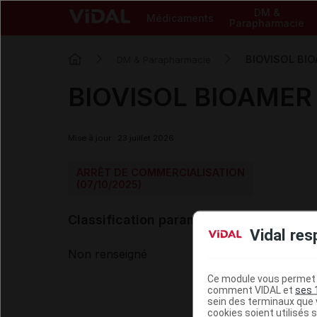
DM &
Médicaments
Parapharmacie
BIOVISOL BIO
DM & Parapharmacie
BIOVISOL BIOAMER v
Mise à jour : 23 juillet 2026
ARRÊT DE COMMERCIALISATION
(07/10/2025)
Classification paramédicale VIDAL
Vidal res
Non renseigné
Ce module vous permet d
comment VIDAL et
ses 
sein des terminaux que v
cookies soient utilisés s