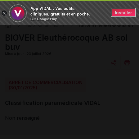
App VIDAL : Vos outils
Installer
×
cliniques, gratuits et en poche.
Sur Google Play
BIOVER Eleuthérocoque AB so
DM & Parapharmacie
BIOVER Eleuthérocoque AB sol
buv
Mise à jour : 23 juillet 2026
Copier l'url
ARRÊT DE COMMERCIALISATION
(30/01/2025)
Email
Classification paramédicale VIDAL
Non renseigné