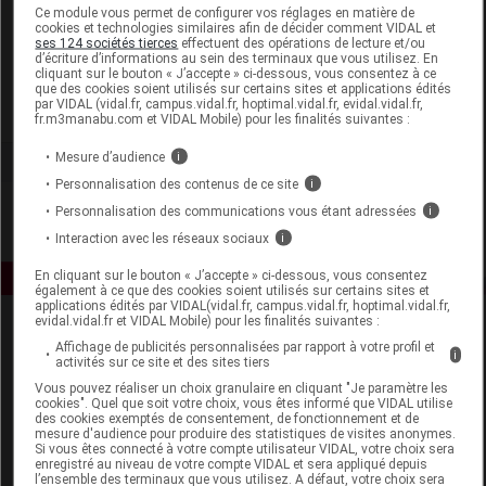
Laboratoire
Ce module vous permet de configurer vos réglages en matière de
cookies et technologies similaires afin de décider comment VIDAL et
ses 124 sociétés tierces
effectuent des opérations de lecture et/ou
d’écriture d’informations au sein des terminaux que vous utilisez. En
Cosmédiet Biotechnie
cliquant sur le bouton « J’accepte » ci-dessous, vous consentez à ce
que des cookies soient utilisés sur certains sites et applications édités
par VIDAL (vidal.fr, campus.vidal.fr, hoptimal.vidal.fr, evidal.vidal.fr,
Voir la fiche laboratoire
fr.m3manabu.com et VIDAL Mobile) pour les finalités suivantes :
Mesure d’audience
i
Personnalisation des contenus de ce site
i
Personnalisation des communications vous étant adressées
i
Interaction avec les réseaux sociaux
i
En cliquant sur le bouton « J’accepte » ci-dessous, vous consentez
également à ce que des cookies soient utilisés sur certains sites et
applications édités par VIDAL(vidal.fr, campus.vidal.fr, hoptimal.vidal.fr,
evidal.vidal.fr et VIDAL Mobile) pour les finalités suivantes :
Affichage de publicités personnalisées par rapport à votre profil et
i
activités sur ce site et des sites tiers
Vous pouvez réaliser un choix granulaire en cliquant "Je paramètre les
cookies". Quel que soit votre choix, vous êtes informé que VIDAL utilise
des cookies exemptés de consentement, de fonctionnement et de
mesure d'audience pour produire des statistiques de visites anonymes.
Espace produit
Si vous êtes connecté à votre compte utilisateur VIDAL, votre choix sera
enregistré au niveau de votre compte VIDAL et sera appliqué depuis
Boutique
l’ensemble des terminaux que vous utilisez. A défaut, votre choix sera