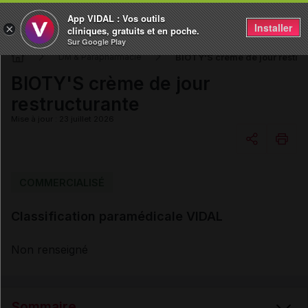
App VIDAL : Vos outils
Installer
×
cliniques, gratuits et en poche.
Sur Google Play
BIOTY'S crème de jour restru
DM & Parapharmacie
BIOTY'S crème de jour
restructurante
Mise à jour : 23 juillet 2026
Copier l'url
COMMERCIALISÉ
Classification paramédicale VIDAL
Email
Non renseigné
Sommaire