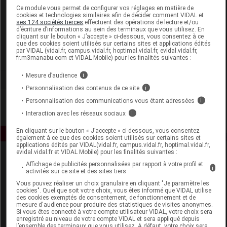
Laboratoire
Ce module vous permet de configurer vos réglages en matière de
cookies et technologies similaires afin de décider comment VIDAL et
ses 124 sociétés tierces
effectuent des opérations de lecture et/ou
d’écriture d’informations au sein des terminaux que vous utilisez. En
Cosmelite
cliquant sur le bouton « J’accepte » ci-dessous, vous consentez à ce
que des cookies soient utilisés sur certains sites et applications édités
par VIDAL (vidal.fr, campus.vidal.fr, hoptimal.vidal.fr, evidal.vidal.fr,
Voir la fiche laboratoire
fr.m3manabu.com et VIDAL Mobile) pour les finalités suivantes :
Mesure d’audience
i
Personnalisation des contenus de ce site
i
Personnalisation des communications vous étant adressées
i
Interaction avec les réseaux sociaux
i
En cliquant sur le bouton « J’accepte » ci-dessous, vous consentez
également à ce que des cookies soient utilisés sur certains sites et
applications édités par VIDAL(vidal.fr, campus.vidal.fr, hoptimal.vidal.fr,
evidal.vidal.fr et VIDAL Mobile) pour les finalités suivantes :
Affichage de publicités personnalisées par rapport à votre profil et
i
activités sur ce site et des sites tiers
Vous pouvez réaliser un choix granulaire en cliquant "Je paramètre les
cookies". Quel que soit votre choix, vous êtes informé que VIDAL utilise
des cookies exemptés de consentement, de fonctionnement et de
mesure d'audience pour produire des statistiques de visites anonymes.
Espace produit
Si vous êtes connecté à votre compte utilisateur VIDAL, votre choix sera
enregistré au niveau de votre compte VIDAL et sera appliqué depuis
Boutique
l’ensemble des terminaux que vous utilisez. A défaut, votre choix sera