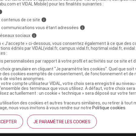
abu.com et VIDAL Mobile) pour les finalités suivantes :
i
tre B/50
C
 contenus de ce site
i
s communications vous étant adressées
i
6158966
 réseaux sociaux
i
4022495780621
on « J’accepte » ci-dessous, vous consentez également à ce que des co
tions édités par VIDAL(vidal.fr, campus.vidal.fr, hoptimal.vidal.fr, evidal.
r
B Braun Médical SAS Division OPM
tes :
NR
s personnalisées par rapport à votre profil et activités sur ce site et d
choix granulaire en cliquant "Je paramètre les cookies". Quel que soit 
ise des cookies exemptés de consentement, de fonctionnement et de 
es de visites anonymes.
 votre compte utilisateur VIDAL, votre choix sera enregistré au nivea
l’ensemble des terminaux que vous utilisez. A défaut, votre choix ser
ilisez actuellement : un cookie « technique » sera déposé sur votre te
’utilisation des cookies et autres traceurs similaires, ou retirer à tou
ge, nous vous invitons à vous rendre sur notre
Politique cookies
.
CCEPTER
JE PARAMÈTRE LES COOKIES
institutionnel
Espace pa