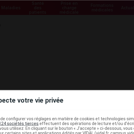
Santé
Prise en
Formations
Maladies
des
charge
Actual
médicales
patients
médicale
e
pecte votre vie privée
e configurer vos réglages en matière de cookies et technologies simil
124 sociétés tierces
effectuent des opérations de lecture et/ou d’écr
ministratives
ous utilisez. En cliquant sur le bouton « J’accepte » ci-dessous, vou
ur certains sites et applications édités par VIDAL (vidal.fr, campus.vidal.