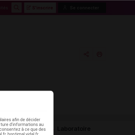
ités
S'inscrire
Se connecter
Rechercher
Copier l'url
Email
aires afin de décider
iture d’informations au
Laboratoire
s consentez à ce que des
fr, hoptimal.vidal.fr,