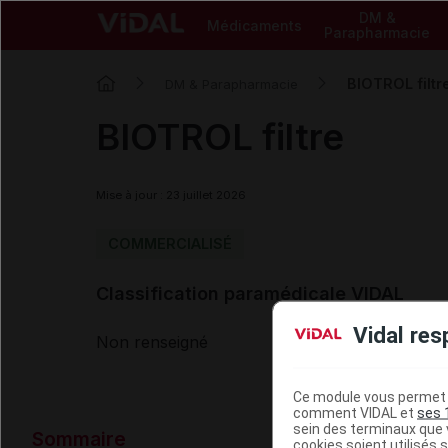
DM &
Médicaments
Parapharmacie
BIOTROL filtr
DM & Parapharmacie
BIOTROL filtre
Mise à jour : 23 juillet 2026
COMMERCIALISÉ
Classification paramédicale VIDAL
Vidal res
Non renseigné
Ce module vous permet d
comment VIDAL et
ses 
Données ad
sein des terminaux que v
Sommaire
cookies soient utilisés s