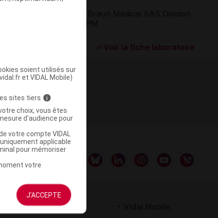
B Braun Médical SAS Division
OPM
ommercialisé
Voir la fiche laboratoire
okies soient utilisés sur
vidal.fr et VIDAL Mobile)
es sites tiers
i
votre choix, vous êtes
mesure d'audience pour
u de votre compte VIDAL
a uniquement applicable
rminal pour mémoriser
t moment votre
J'ACCEPTE
rtenaires
Vidal Mobile