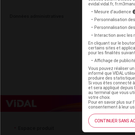
evidal.vidal.fr, fr.m3man
Mesure d’audience
BIOTROL Fil
Données administratives
Personnalisation des
Personnalisation de
Code ACL
Interaction avec les
Code EAN
En cliquant sur le bout
certains sites et applica
Labo. Distributeu
pour les finalités suivan
Remboursement
Affichage de publicité
Vous pouvez réaliser un 
informé que VIDAL util
produire des statistiqu
Si vous êtes connecté à
et sera appliqué depuis 
au terminal que vous ut
votre choix.
Pour en savoir plus sur l
consentement à leur usa
CONTINUER SANS A
Espace produit
Espace 