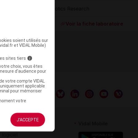
Biotics Research
ommercialisé
Voir la fiche laboratoire
okies soient utilisés sur
vidal.fr et VIDAL Mobile)
es sites tiers
i
votre choix, vous êtes
mesure d'audience pour
u de votre compte VIDAL
a uniquement applicable
rminal pour mémoriser
t moment votre
J'ACCEPTE
rtenaires
Vidal Mobile
 logiciel