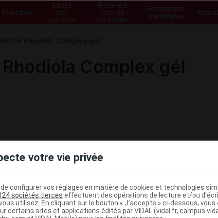
Santé
Prise en
Formations
Maladies
des
charge
Actual
médicales
patients
médicale
ARCH Rhodiola Complex gél
Rhodiola Complex gél
pecte votre vie privée
e configurer vos réglages en matière de cookies et technologies simil
124 sociétés tierces
effectuent des opérations de lecture et/ou d’écr
ous utilisez. En cliquant sur le bouton « J’accepte » ci-dessous, vou
ministratives
ur certains sites et applications édités par VIDAL (vidal.fr, campus.vidal.