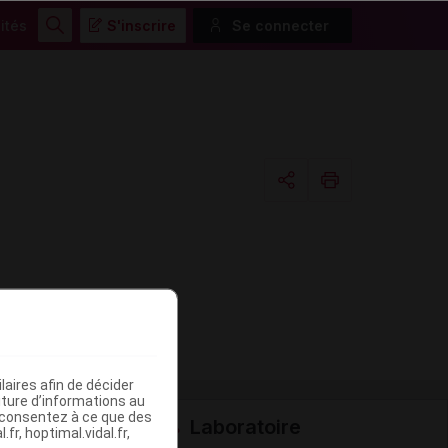
ités
S'inscrire
Se connecter
Rechercher
Copier l'url
Email
aires afin de décider
iture d’informations au
s consentez à ce que des
Laboratoire
fr, hoptimal.vidal.fr,