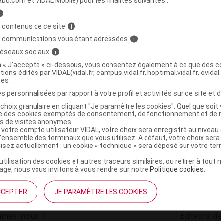
abu.com et VIDAL Mobile) pour les finalités suivantes :
i
SEARCH Rhodiola Complex Gél Fl/60
C
 contenus de ce site
i
s communications vous étant adressées
i
 réseaux sociaux
i
0780053003851
on « J’accepte » ci-dessous, vous consentez également à ce que des co
r
Energetica Natura
tions édités par VIDAL(vidal.fr, campus.vidal.fr, hoptimal.vidal.fr, evidal.
NR
tes :
s personnalisées par rapport à votre profil et activités sur ce site et d
choix granulaire en cliquant "Je paramètre les cookies". Quel que soit 
ise des cookies exemptés de consentement, de fonctionnement et de 
es de visites anonymes.
 votre compte utilisateur VIDAL, votre choix sera enregistré au nivea
l’ensemble des terminaux que vous utilisez. A défaut, votre choix ser
ilisez actuellement : un cookie « technique » sera déposé sur votre te
’utilisation des cookies et autres traceurs similaires, ou retirer à tou
ge, nous vous invitons à vous rendre sur notre
Politique cookies
.
CCEPTER
JE PARAMÈTRE LES COOKIES
institutionnel
Espace pa
mmes-nous ?
Éditeurs de