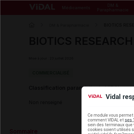
DM &
Médicaments
Parapharmacie
BIOTICS RESE
DM & Parapharmacie
BIOTICS RESEARCH 
Mise à jour : 23 juillet 2026
COMMERCIALISÉ
Classification paramédicale VIDAL
Vidal res
Non renseigné
Ce module vous permet d
comment VIDAL et
ses 
sein des terminaux que v
Données ad
cookies soient utilisés s
Sommaire