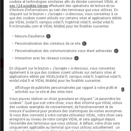
cookies et technologies similaires afin de décider comment VIDAL et
Biotics Research
ses 124 sociétés tierces
effectuent des opérations de lecture et/ou
d’écriture d’informations au sein des terminaux que vous utilisez. En
cliquant sur le bouton « J’accepte » ci-dessous, vous consentez à ce
que des cookies soient utilisés sur certains sites et applications édités
Voir la fiche laboratoire
par VIDAL (vidal.fr, campus.vidal.fr, hoptimal.vidal.fr, evidal.vidal.fr,
fr.m3manabu.com et VIDAL Mobile) pour les finalités suivantes :
Mesure d’audience
i
Personnalisation des contenus de ce site
i
Personnalisation des communications vous étant adressées
i
Interaction avec les réseaux sociaux
i
En cliquant sur le bouton « J’accepte » ci-dessous, vous consentez
également à ce que des cookies soient utilisés sur certains sites et
applications édités par VIDAL(vidal.fr, campus.vidal.fr, hoptimal.vidal.fr,
evidal.vidal.fr et VIDAL Mobile) pour les finalités suivantes :
Affichage de publicités personnalisées par rapport à votre profil et
i
activités sur ce site et des sites tiers
Vous pouvez réaliser un choix granulaire en cliquant "Je paramètre les
cookies". Quel que soit votre choix, vous êtes informé que VIDAL utilise
Espace produit
des cookies exemptés de consentement, de fonctionnement et de
mesure d'audience pour produire des statistiques de visites anonymes.
Si vous êtes connecté à votre compte utilisateur VIDAL, votre choix sera
Boutique
enregistré au niveau de votre compte VIDAL et sera appliqué depuis
VIDAL Expert
l’ensemble des terminaux que vous utilisez. A défaut, votre choix sera
uniquement applicable au terminal que vous utilisez actuellement : un
VIDAL Hoptimal