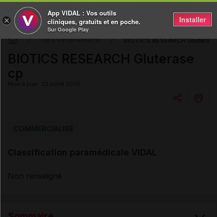
App VIDAL : Vos outils
Installer
×
cliniques, gratuits et en poche.
Sur Google Play
BIOTICS RESEARCH Gluterase
DM & Parapharmacie
BIOTICS RESEARCH Gluterase
cp
Mise à jour : 23 juillet 2026
Copier l'url
COMMERCIALISÉ
Classification paramédicale VIDAL
Email
Non renseigné
Sommaire