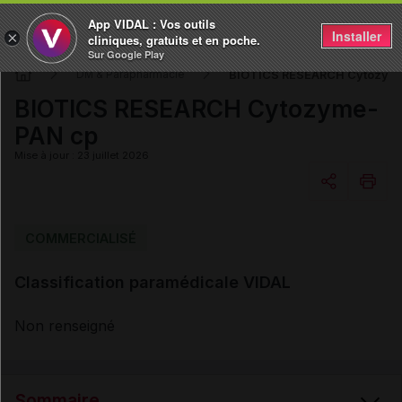
App VIDAL : Vos outils
Installer
×
cliniques, gratuits et en poche.
Sur Google Play
BIOTICS RESEARCH Cytozym
DM & Parapharmacie
BIOTICS RESEARCH Cytozyme-
PAN cp
Mise à jour : 23 juillet 2026
Copier l'url
COMMERCIALISÉ
Classification paramédicale VIDAL
Email
Non renseigné
Sommaire