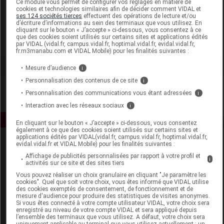
Ce module vous permet de configurer vos réglages en matière de
cookies et technologies similaires afin de décider comment VIDAL et
ses 124 sociétés tierces
effectuent des opérations de lecture et/ou
Biotics Research
d’écriture d’informations au sein des terminaux que vous utilisez. En
cliquant sur le bouton « J’accepte » ci-dessous, vous consentez à ce
que des cookies soient utilisés sur certains sites et applications édités
Voir la fiche laboratoire
par VIDAL (vidal.fr, campus.vidal.fr, hoptimal.vidal.fr, evidal.vidal.fr,
fr.m3manabu.com et VIDAL Mobile) pour les finalités suivantes :
Mesure d’audience
i
Personnalisation des contenus de ce site
i
Personnalisation des communications vous étant adressées
i
Interaction avec les réseaux sociaux
i
En cliquant sur le bouton « J’accepte » ci-dessous, vous consentez
également à ce que des cookies soient utilisés sur certains sites et
applications édités par VIDAL(vidal.fr, campus.vidal.fr, hoptimal.vidal.fr,
evidal.vidal.fr et VIDAL Mobile) pour les finalités suivantes :
Affichage de publicités personnalisées par rapport à votre profil et
i
activités sur ce site et des sites tiers
Vous pouvez réaliser un choix granulaire en cliquant "Je paramètre les
cookies". Quel que soit votre choix, vous êtes informé que VIDAL utilise
des cookies exemptés de consentement, de fonctionnement et de
Espace produit
mesure d'audience pour produire des statistiques de visites anonymes.
Si vous êtes connecté à votre compte utilisateur VIDAL, votre choix sera
enregistré au niveau de votre compte VIDAL et sera appliqué depuis
Boutique
l’ensemble des terminaux que vous utilisez. A défaut, votre choix sera
VIDAL Expert
uniquement applicable au terminal que vous utilisez actuellement : un