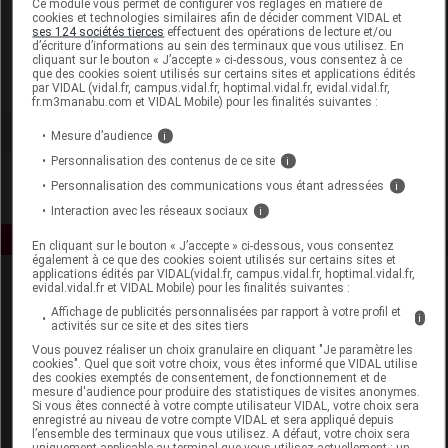
Ce module vous permet de configurer vos réglages en matière de
cookies et technologies similaires afin de décider comment VIDAL et
ses 124 sociétés tierces
effectuent des opérations de lecture et/ou
Biotics Research
d’écriture d’informations au sein des terminaux que vous utilisez. En
cliquant sur le bouton « J’accepte » ci-dessous, vous consentez à ce
que des cookies soient utilisés sur certains sites et applications édités
Voir la fiche laboratoire
par VIDAL (vidal.fr, campus.vidal.fr, hoptimal.vidal.fr, evidal.vidal.fr,
fr.m3manabu.com et VIDAL Mobile) pour les finalités suivantes :
Mesure d’audience
i
Personnalisation des contenus de ce site
i
Personnalisation des communications vous étant adressées
i
Interaction avec les réseaux sociaux
i
En cliquant sur le bouton « J’accepte » ci-dessous, vous consentez
également à ce que des cookies soient utilisés sur certains sites et
applications édités par VIDAL(vidal.fr, campus.vidal.fr, hoptimal.vidal.fr,
evidal.vidal.fr et VIDAL Mobile) pour les finalités suivantes :
Affichage de publicités personnalisées par rapport à votre profil et
i
activités sur ce site et des sites tiers
Vous pouvez réaliser un choix granulaire en cliquant "Je paramètre les
cookies". Quel que soit votre choix, vous êtes informé que VIDAL utilise
des cookies exemptés de consentement, de fonctionnement et de
Espace produit
mesure d'audience pour produire des statistiques de visites anonymes.
Si vous êtes connecté à votre compte utilisateur VIDAL, votre choix sera
enregistré au niveau de votre compte VIDAL et sera appliqué depuis
Boutique
l’ensemble des terminaux que vous utilisez. A défaut, votre choix sera
VIDAL Expert
uniquement applicable au terminal que vous utilisez actuellement : un