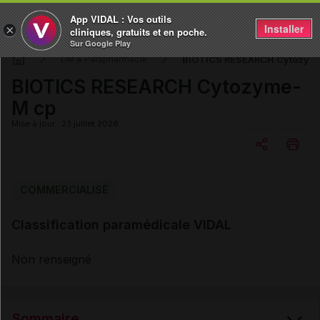
App VIDAL : Vos outils
Installer
×
cliniques, gratuits et en poche.
Sur Google Play
BIOTICS RESEARCH Cytozym
DM & Parapharmacie
BIOTICS RESEARCH Cytozyme-
M cp
Mise à jour : 23 juillet 2026
Copier l'url
COMMERCIALISÉ
Classification paramédicale VIDAL
Email
Non renseigné
Sommaire