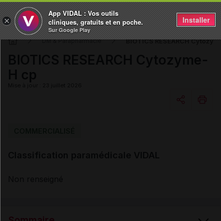
App VIDAL : Vos outils
Installer
×
cliniques, gratuits et en poche.
Sur Google Play
BIOTICS RESEARCH Cytozym
DM & Parapharmacie
BIOTICS RESEARCH Cytozyme-
H cp
Mise à jour : 23 juillet 2026
Copier l'url
COMMERCIALISÉ
Classification paramédicale VIDAL
Email
Non renseigné
Sommaire