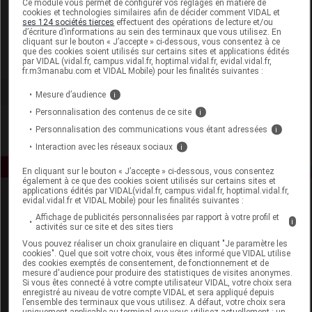
Ce module vous permet de configurer vos réglages en matière de
cookies et technologies similaires afin de décider comment VIDAL et
ses 124 sociétés tierces
effectuent des opérations de lecture et/ou
Biotics Research
d’écriture d’informations au sein des terminaux que vous utilisez. En
cliquant sur le bouton « J’accepte » ci-dessous, vous consentez à ce
que des cookies soient utilisés sur certains sites et applications édités
Voir la fiche laboratoire
par VIDAL (vidal.fr, campus.vidal.fr, hoptimal.vidal.fr, evidal.vidal.fr,
fr.m3manabu.com et VIDAL Mobile) pour les finalités suivantes :
Mesure d’audience
i
Personnalisation des contenus de ce site
i
Personnalisation des communications vous étant adressées
i
Interaction avec les réseaux sociaux
i
En cliquant sur le bouton « J’accepte » ci-dessous, vous consentez
également à ce que des cookies soient utilisés sur certains sites et
applications édités par VIDAL(vidal.fr, campus.vidal.fr, hoptimal.vidal.fr,
evidal.vidal.fr et VIDAL Mobile) pour les finalités suivantes :
Affichage de publicités personnalisées par rapport à votre profil et
i
activités sur ce site et des sites tiers
Vous pouvez réaliser un choix granulaire en cliquant "Je paramètre les
cookies". Quel que soit votre choix, vous êtes informé que VIDAL utilise
des cookies exemptés de consentement, de fonctionnement et de
Espace produit
mesure d'audience pour produire des statistiques de visites anonymes.
Si vous êtes connecté à votre compte utilisateur VIDAL, votre choix sera
enregistré au niveau de votre compte VIDAL et sera appliqué depuis
Boutique
l’ensemble des terminaux que vous utilisez. A défaut, votre choix sera
VIDAL Expert
uniquement applicable au terminal que vous utilisez actuellement : un