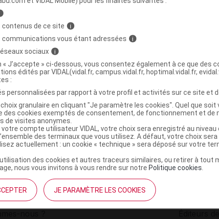
abu.com et VIDAL Mobile) pour les finalités suivantes :
i
SEARCH Beta-TCP Cpr Fl/90
C
 contenus de ce site
i
s communications vous étant adressées
i
 réseaux sociaux
i
0780053000263
on « J’accepte » ci-dessous, vous consentez également à ce que des co
r
Biotics Research
tions édités par VIDAL(vidal.fr, campus.vidal.fr, hoptimal.vidal.fr, evidal.
NR
tes :
s personnalisées par rapport à votre profil et activités sur ce site et d
choix granulaire en cliquant "Je paramètre les cookies". Quel que soit 
ise des cookies exemptés de consentement, de fonctionnement et de 
es de visites anonymes.
 votre compte utilisateur VIDAL, votre choix sera enregistré au nivea
l’ensemble des terminaux que vous utilisez. A défaut, votre choix ser
ilisez actuellement : un cookie « technique » sera déposé sur votre te
’utilisation des cookies et autres traceurs similaires, ou retirer à tou
ge, nous vous invitons à vous rendre sur notre
Politique cookies
.
CCEPTER
JE PARAMÈTRE LES COOKIES
institutionnel
Espace pa
mmes-nous ?
Éditeurs de