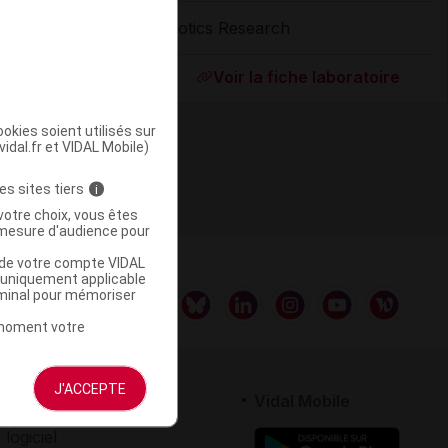
Biotics Research
ommercialisé
Voir la fiche laboratoire
okies soient utilisés sur
vidal.fr et VIDAL Mobile)
es sites tiers
i
votre choix, vous êtes
mesure d'audience pour
u de votre compte VIDAL
a uniquement applicable
rminal pour mémoriser
t moment votre
J'ACCEPTE
rtenaires
Vidal Mobile
 logiciel