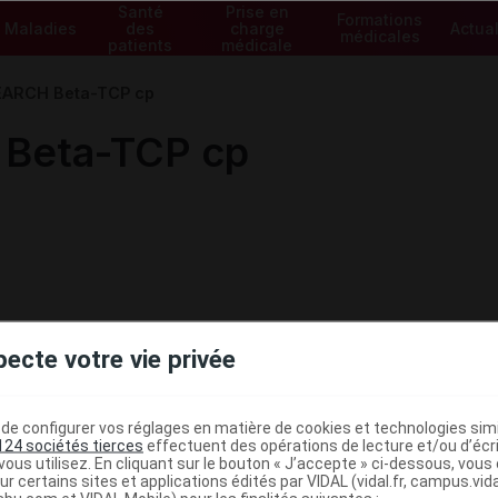
Santé
Prise en
Formations
Maladies
des
charge
Actual
médicales
patients
médicale
EARCH Beta-TCP cp
Beta-TCP cp
pecte votre vie privée
e configurer vos réglages en matière de cookies et technologies simil
124 sociétés tierces
effectuent des opérations de lecture et/ou d’écr
ous utilisez. En cliquant sur le bouton « J’accepte » ci-dessous, vou
ministratives
ur certains sites et applications édités par VIDAL (vidal.fr, campus.vidal.