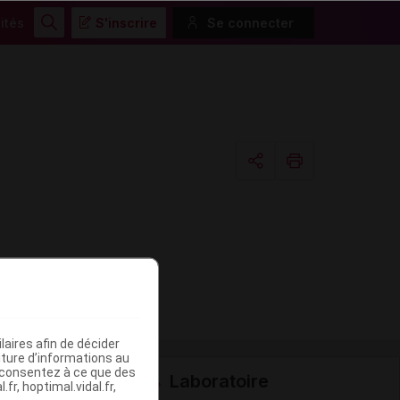
ités
S'inscrire
Se connecter
Rechercher
Copier l'url
Email
aires afin de décider
iture d’informations au
s consentez à ce que des
Laboratoire
fr, hoptimal.vidal.fr,