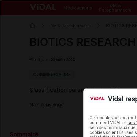
DM &
Médicaments
Parapharmacie
BIOTICS RES
DM & Parapharmacie
BIOTICS RESEARCH 
Mise à jour : 23 juillet 2026
COMMERCIALISÉ
Classification paramédicale VIDAL
Vidal res
Non renseigné
Ce module vous permet d
comment VIDAL et
ses 
sein des terminaux que v
Données ad
cookies soient utilisés s
Sommaire