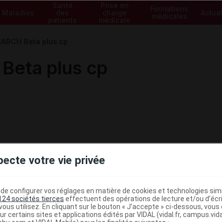
Santé
Prise en
Formations
Maladies
des
charge
Actual
médicales
patients
médicale
ARCH Beta plus cp
Beta plus cp
pecte votre vie privée
e configurer vos réglages en matière de cookies et technologies simil
124 sociétés tierces
effectuent des opérations de lecture et/ou d’écr
ous utilisez. En cliquant sur le bouton « J’accepte » ci-dessous, vou
ministratives
ur certains sites et applications édités par VIDAL (vidal.fr, campus.vidal.