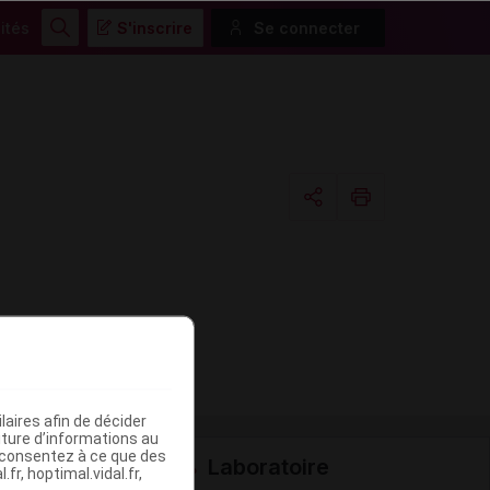
ités
S'inscrire
Se connecter
Rechercher
Copier l'url
Email
aires afin de décider
iture d’informations au
s consentez à ce que des
Laboratoire
fr, hoptimal.vidal.fr,