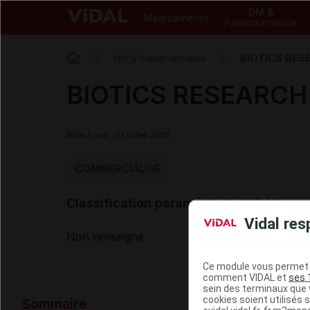
DM &
Médicaments
Parapharmacie
BIOTICS RESE
DM & Parapharmacie
BIOTICS RESEARCH 
Mise à jour : 23 juillet 2026
COMMERCIALISÉ
Classification paramédicale VIDAL
Vidal res
Non renseigné
Ce module vous permet d
comment VIDAL et
ses 
sein des terminaux que v
Données ad
cookies soient utilisés s
Sommaire