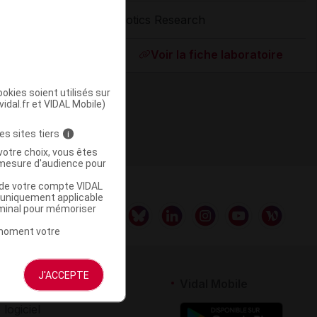
Biotics Research
ommercialisé
Voir la fiche laboratoire
okies soient utilisés sur
vidal.fr et VIDAL Mobile)
es sites tiers
i
votre choix, vous êtes
mesure d'audience pour
u de votre compte VIDAL
a uniquement applicable
rminal pour mémoriser
t moment votre
J'ACCEPTE
rtenaires
Vidal Mobile
 logiciel