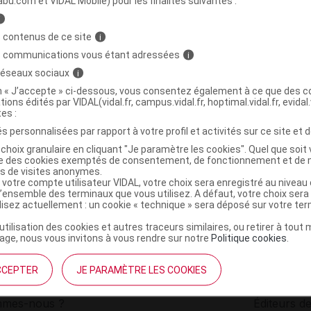
abu.com et VIDAL Mobile) pour les finalités suivantes :
i
EARCH Beta plus Cpr Fl/90
C
 contenus de ce site
i
s communications vous étant adressées
i
 réseaux sociaux
i
0780053033643
on « J’accepte » ci-dessous, vous consentez également à ce que des co
r
Energetica Natura
tions édités par VIDAL(vidal.fr, campus.vidal.fr, hoptimal.vidal.fr, evidal.
NR
tes :
s personnalisées par rapport à votre profil et activités sur ce site et d
choix granulaire en cliquant "Je paramètre les cookies". Quel que soit 
ise des cookies exemptés de consentement, de fonctionnement et de 
es de visites anonymes.
 votre compte utilisateur VIDAL, votre choix sera enregistré au nivea
l’ensemble des terminaux que vous utilisez. A défaut, votre choix ser
ilisez actuellement : un cookie « technique » sera déposé sur votre te
’utilisation des cookies et autres traceurs similaires, ou retirer à tou
ge, nous vous invitons à vous rendre sur notre
Politique cookies
.
CCEPTER
JE PARAMÈTRE LES COOKIES
institutionnel
Espace pa
mmes-nous ?
Éditeurs de