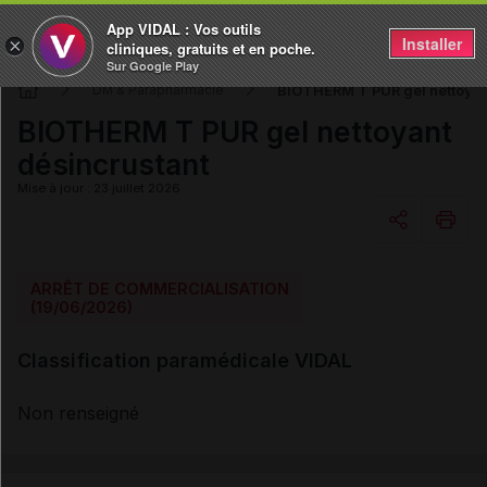
App VIDAL : Vos outils
Installer
×
cliniques, gratuits et en poche.
Sur Google Play
BIOTHERM T PUR gel nettoyan
DM & Parapharmacie
BIOTHERM T PUR gel nettoyant
désincrustant
Mise à jour : 23 juillet 2026
Copier l'url
ARRÊT DE COMMERCIALISATION
(19/06/2026)
Email
Classification paramédicale VIDAL
Non renseigné