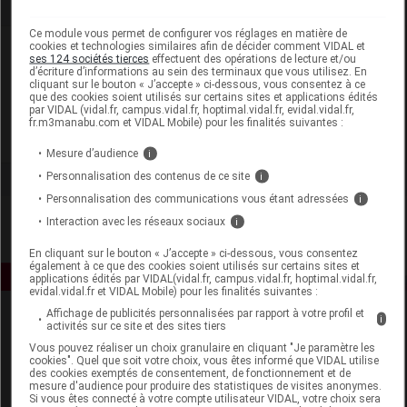
Ce module vous permet de configurer vos réglages en matière de
cookies et technologies similaires afin de décider comment VIDAL et
Laboratoire
ses 124 sociétés tierces
effectuent des opérations de lecture et/ou
d’écriture d’informations au sein des terminaux que vous utilisez. En
cliquant sur le bouton « J’accepte » ci-dessous, vous consentez à ce
Biotherm
que des cookies soient utilisés sur certains sites et applications édités
par VIDAL (vidal.fr, campus.vidal.fr, hoptimal.vidal.fr, evidal.vidal.fr,
fr.m3manabu.com et VIDAL Mobile) pour les finalités suivantes :
Voir la fiche laboratoire
Mesure d’audience
i
Personnalisation des contenus de ce site
i
Personnalisation des communications vous étant adressées
i
Interaction avec les réseaux sociaux
i
En cliquant sur le bouton « J’accepte » ci-dessous, vous consentez
également à ce que des cookies soient utilisés sur certains sites et
applications édités par VIDAL(vidal.fr, campus.vidal.fr, hoptimal.vidal.fr,
evidal.vidal.fr et VIDAL Mobile) pour les finalités suivantes :
Affichage de publicités personnalisées par rapport à votre profil et
i
activités sur ce site et des sites tiers
Vous pouvez réaliser un choix granulaire en cliquant "Je paramètre les
cookies". Quel que soit votre choix, vous êtes informé que VIDAL utilise
des cookies exemptés de consentement, de fonctionnement et de
mesure d'audience pour produire des statistiques de visites anonymes.
Si vous êtes connecté à votre compte utilisateur VIDAL, votre choix sera