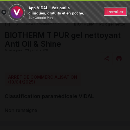
App VIDAL : Vos outils
Installer
×
cliniques, gratuits et en poche.
Sur Google Play
BIOTHERM T PUR gel nettoyant
DM & Parapharmacie
BIOTHERM T PUR gel nettoyant
Anti Oil & Shine
Mise à jour : 23 juillet 2026
Copier l'url
ARRÊT DE COMMERCIALISATION
(10/04/2025)
Email
Classification paramédicale VIDAL
Non renseigné