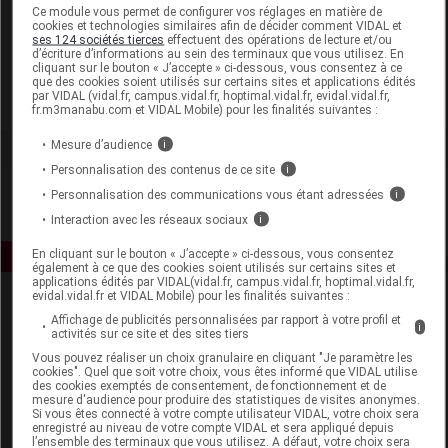
Laboratoire
Ce module vous permet de configurer vos réglages en matière de
cookies et technologies similaires afin de décider comment VIDAL et
ses 124 sociétés tierces
effectuent des opérations de lecture et/ou
d’écriture d’informations au sein des terminaux que vous utilisez. En
Biotherm
cliquant sur le bouton « J’accepte » ci-dessous, vous consentez à ce
que des cookies soient utilisés sur certains sites et applications édités
par VIDAL (vidal.fr, campus.vidal.fr, hoptimal.vidal.fr, evidal.vidal.fr,
Voir la fiche laboratoire
fr.m3manabu.com et VIDAL Mobile) pour les finalités suivantes :
Mesure d’audience
i
Personnalisation des contenus de ce site
i
Personnalisation des communications vous étant adressées
i
Interaction avec les réseaux sociaux
i
En cliquant sur le bouton « J’accepte » ci-dessous, vous consentez
également à ce que des cookies soient utilisés sur certains sites et
applications édités par VIDAL(vidal.fr, campus.vidal.fr, hoptimal.vidal.fr,
evidal.vidal.fr et VIDAL Mobile) pour les finalités suivantes :
Affichage de publicités personnalisées par rapport à votre profil et
i
activités sur ce site et des sites tiers
Vous pouvez réaliser un choix granulaire en cliquant "Je paramètre les
cookies". Quel que soit votre choix, vous êtes informé que VIDAL utilise
des cookies exemptés de consentement, de fonctionnement et de
mesure d'audience pour produire des statistiques de visites anonymes.
Espace produit
Si vous êtes connecté à votre compte utilisateur VIDAL, votre choix sera
enregistré au niveau de votre compte VIDAL et sera appliqué depuis
Boutique
l’ensemble des terminaux que vous utilisez. A défaut, votre choix sera