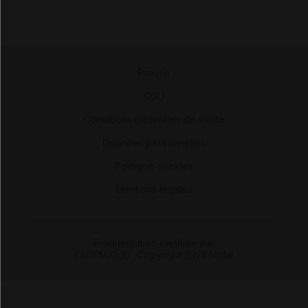
Presse
-
CGU
-
Conditions générales de vente
-
Données personnelles
-
Politique cookies
-
Mentions légales
Fréquentation certifiée par
l'ACPM/OJD
|
Copyright 2026 Vidal