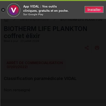
App VIDAL : Vos outils
Installer
×
cliniques, gratuits et en poche.
Sur Google Play
BIOTHERM LIFE PLANKTON coff
DM & Parapharmacie
BIOTHERM LIFE PLANKTON
coffret élixir
Mise à jour : 23 juillet 2026
Copier l'url
ARRÊT DE COMMERCIALISATION
(01/01/2022)
Email
Classification paramédicale VIDAL
Non renseigné