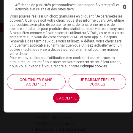
Affichage de publicités personnalisées par rapport à votre profil et
i
activités sur ce site et des sites tiers
Vous pouvez réaliser un choix granulaire en cliquant "Je paramètre les
cookies". Quel que soit votre choix, vous êtes informé que VIDAL utilise
des cookies exemptés de consentement, de fonctionnement et de
mesure d'audience pour produire des statistiques de visites anonymes.
Si vous êtes connecté à votre compte utilisateur VIDAL, votre choix sera
enregistré au niveau de votre compte VIDAL et sera appliqué depuis
l’ensemble des terminaux que vous utilisez. A défaut, votre choix sera
uniquement applicable au terminal que vous utilisez actuellement : un
cookie « technique » sera déposé sur votre terminal pour mémoriser
votre choix.
Pour en savoir plus sur l’utilisation des cookies et autres traceurs
similaires, ou retirer à tout moment votre consentement à leur usage,
nous vous invitons à vous rendre sur notre
Politique cookies
.
Espace produit
CONTINUER SANS
JE PARAMÈTRE LES
Boutique
ACCEPTER
COOKIES
VIDAL Expert
VIDAL Hoptimal
J'ACCEPTE
eVIDAL
VIDAL Mobile
VIDAL widget
VIDAL Sécurisation
VIDAL e-Services
Espace institutionnel