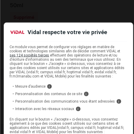
50ml
Supprimé
Vidal respecte votre vie privée
Code EAN
3614272980297
Labo. Distributeur
Biotherm
Ce module vous permet de configurer vos réglages en matière de
Remboursement
NR
cookies et technologies similaires afin de décider comment VIDAL et
ses 124 sociétés tierces
effectuent des opérations de lecture et/ou
d’écriture d’informations au sein des terminaux que vous utilisez. En
cliquant sur le bouton « J’accepte » ci-dessous, vous consentez à ce
que des cookies soient utilisés sur certains sites et applications édités
par VIDAL (vidal.fr, campus.vidal.fr, hoptimal.vidal.fr, evidal.vidal.fr,
fr.m3manabu.com et VIDAL Mobile) pour les finalités suivantes :
Laboratoire
Mesure d’audience
i
Personnalisation des contenus de ce site
i
Biotherm
Personnalisation des communications vous étant adressées
i
Interaction avec les réseaux sociaux
i
Voir la fiche laboratoire
En cliquant sur le bouton « J’accepte » ci-dessous, vous consentez
également à ce que des cookies soient utilisés sur certains sites et
applications édités par VIDAL(vidal.fr, campus.vidal.fr, hoptimal.vidal.fr,
evidal.vidal.fr et VIDAL Mobile) pour les finalités suivantes :