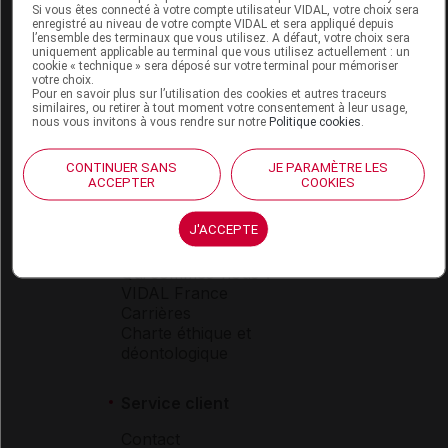
Si vous êtes connecté à votre compte utilisateur VIDAL, votre choix sera
enregistré au niveau de votre compte VIDAL et sera appliqué depuis
l’ensemble des terminaux que vous utilisez. A défaut, votre choix sera
Espace produit
uniquement applicable au terminal que vous utilisez actuellement : un
cookie « technique » sera déposé sur votre terminal pour mémoriser
Boutique
votre choix.
Pour en savoir plus sur l’utilisation des cookies et autres traceurs
VIDAL Expert
similaires, ou retirer à tout moment votre consentement à leur usage,
VIDAL Hoptimal
nous vous invitons à vous rendre sur notre
Politique cookies
.
eVIDAL
VIDAL Mobile
CONTINUER SANS
JE PARAMÈTRE LES
VIDAL widget
ACCEPTER
COOKIES
VIDAL Sécurisation
VIDAL e-Services
J'ACCEPTE
Espace institutionnel
Qui sommes-nous ?
VIDAL France
Carrières
Charte éthique et
déontologique
Service client
Contact