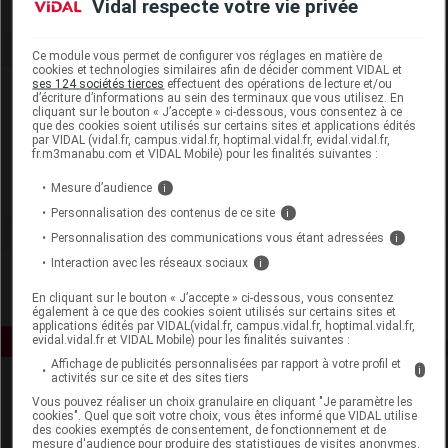
Vidal respecte votre vie privée
Ce module vous permet de configurer vos réglages en matière de
cookies et technologies similaires afin de décider comment VIDAL et
ses 124 sociétés tierces
effectuent des opérations de lecture et/ou
Laboratoire
d’écriture d’informations au sein des terminaux que vous utilisez. En
cliquant sur le bouton « J’accepte » ci-dessous, vous consentez à ce
que des cookies soient utilisés sur certains sites et applications édités
Biotherm
par VIDAL (vidal.fr, campus.vidal.fr, hoptimal.vidal.fr, evidal.vidal.fr,
fr.m3manabu.com et VIDAL Mobile) pour les finalités suivantes :
Mesure d’audience
Voir la fiche laboratoire
i
Personnalisation des contenus de ce site
i
Personnalisation des communications vous étant adressées
i
Interaction avec les réseaux sociaux
i
En cliquant sur le bouton « J’accepte » ci-dessous, vous consentez
également à ce que des cookies soient utilisés sur certains sites et
applications édités par VIDAL(vidal.fr, campus.vidal.fr, hoptimal.vidal.fr,
evidal.vidal.fr et VIDAL Mobile) pour les finalités suivantes :
Affichage de publicités personnalisées par rapport à votre profil et
i
activités sur ce site et des sites tiers
Vous pouvez réaliser un choix granulaire en cliquant "Je paramètre les
cookies". Quel que soit votre choix, vous êtes informé que VIDAL utilise
des cookies exemptés de consentement, de fonctionnement et de
mesure d'audience pour produire des statistiques de visites anonymes.