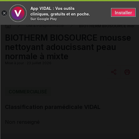
App VIDAL : Vos outils
Installer
×
cliniques, gratuits et en poche.
Sur Google Play
BIOTHERM BIOSOURCE mousse 
DM & Parapharmacie
BIOTHERM BIOSOURCE mousse
nettoyant adoucissant peau
normale à mixte
Mise à jour : 23 juillet 2026
Copier l'url
COMMERCIALISÉ
Classification paramédicale VIDAL
Email
Non renseigné