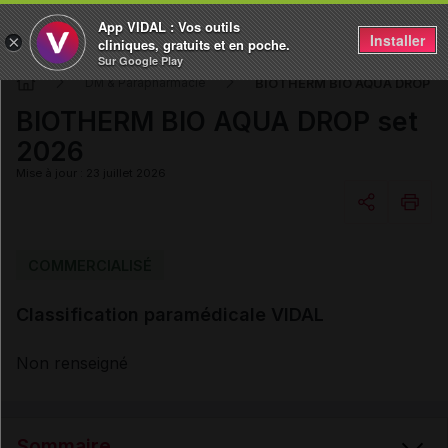
App VIDAL : Vos outils
Installer
×
cliniques, gratuits et en poche.
Sur Google Play
BIOTHERM BIO AQUA DROP se
DM & Parapharmacie
BIOTHERM BIO AQUA DROP set
2026
Mise à jour : 23 juillet 2026
Copier l'url
COMMERCIALISÉ
Classification paramédicale VIDAL
Email
Non renseigné
Sommaire