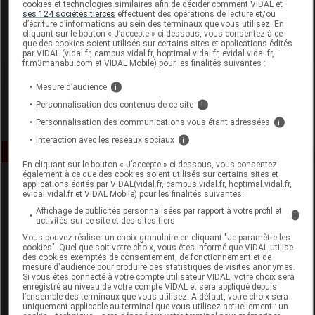
cookies et technologies similaires afin de décider comment VIDAL et
Biotherm
ses 124 sociétés tierces
effectuent des opérations de lecture et/ou
d’écriture d’informations au sein des terminaux que vous utilisez. En
cliquant sur le bouton « J’accepte » ci-dessous, vous consentez à ce
que des cookies soient utilisés sur certains sites et applications édités
Voir la fiche laboratoire
par VIDAL (vidal.fr, campus.vidal.fr, hoptimal.vidal.fr, evidal.vidal.fr,
fr.m3manabu.com et VIDAL Mobile) pour les finalités suivantes :
Mesure d’audience
i
Personnalisation des contenus de ce site
i
Personnalisation des communications vous étant adressées
i
Interaction avec les réseaux sociaux
i
En cliquant sur le bouton « J’accepte » ci-dessous, vous consentez
également à ce que des cookies soient utilisés sur certains sites et
applications édités par VIDAL(vidal.fr, campus.vidal.fr, hoptimal.vidal.fr,
evidal.vidal.fr et VIDAL Mobile) pour les finalités suivantes :
Affichage de publicités personnalisées par rapport à votre profil et
i
activités sur ce site et des sites tiers
Vous pouvez réaliser un choix granulaire en cliquant "Je paramètre les
cookies". Quel que soit votre choix, vous êtes informé que VIDAL utilise
Espace produit
des cookies exemptés de consentement, de fonctionnement et de
mesure d'audience pour produire des statistiques de visites anonymes.
Si vous êtes connecté à votre compte utilisateur VIDAL, votre choix sera
Boutique
enregistré au niveau de votre compte VIDAL et sera appliqué depuis
VIDAL Expert
l’ensemble des terminaux que vous utilisez. A défaut, votre choix sera
uniquement applicable au terminal que vous utilisez actuellement : un
VIDAL Hoptimal