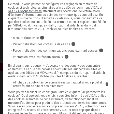
Laboratoire
Ce module vous permet de configurer vos réglages en matière de
cookies et technologies similaires afin de décider comment VIDAL et
ses 124 sociétés tierces
effectuent des opérations de lecture et/ou
d’écriture d’informations au sein des terminaux que vous utilisez. En
Plantes & Nutriments
cliquant sur le bouton « J’accepte » ci-dessous, vous consentez à ce
que des cookies soient utilisés sur certains sites et applications édités
par VIDAL (vidal.fr, campus.vidal.fr, hoptimal.vidal.fr, evidal.vidal.fr,
Voir la fiche laboratoire
fr.m3manabu.com et VIDAL Mobile) pour les finalités suivantes :
Mesure d’audience
i
Personnalisation des contenus de ce site
i
Personnalisation des communications vous étant adressées
i
Interaction avec les réseaux sociaux
i
En cliquant sur le bouton « J’accepte » ci-dessous, vous consentez
également à ce que des cookies soient utilisés sur certains sites et
applications édités par VIDAL(vidal.fr, campus.vidal.fr, hoptimal.vidal.fr,
evidal.vidal.fr et VIDAL Mobile) pour les finalités suivantes :
Affichage de publicités personnalisées par rapport à votre profil et
i
activités sur ce site et des sites tiers
Vous pouvez réaliser un choix granulaire en cliquant "Je paramètre les
cookies". Quel que soit votre choix, vous êtes informé que VIDAL utilise
des cookies exemptés de consentement, de fonctionnement et de
mesure d'audience pour produire des statistiques de visites anonymes.
Espace produit
Si vous êtes connecté à votre compte utilisateur VIDAL, votre choix sera
enregistré au niveau de votre compte VIDAL et sera appliqué depuis
Boutique
l’ensemble des terminaux que vous utilisez. A défaut, votre choix sera