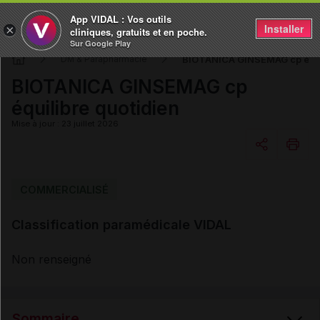
App VIDAL : Vos outils
Installer
×
cliniques, gratuits et en poche.
Sur Google Play
BIOTANICA GINSEMAG cp équil
DM & Parapharmacie
BIOTANICA GINSEMAG cp
équilibre quotidien
Mise à jour : 23 juillet 2026
Copier l'url
COMMERCIALISÉ
Classification paramédicale VIDAL
Email
Non renseigné
Sommaire