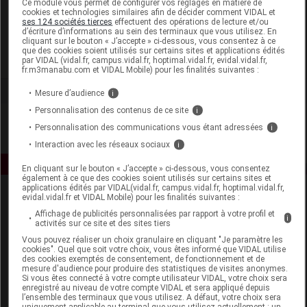
Ce module vous permet de configurer vos réglages en matière de
cookies et technologies similaires afin de décider comment VIDAL et
ses 124 sociétés tierces
effectuent des opérations de lecture et/ou
Biosynex
d’écriture d’informations au sein des terminaux que vous utilisez. En
cliquant sur le bouton « J’accepte » ci-dessous, vous consentez à ce
que des cookies soient utilisés sur certains sites et applications édités
Voir la fiche laboratoire
par VIDAL (vidal.fr, campus.vidal.fr, hoptimal.vidal.fr, evidal.vidal.fr,
fr.m3manabu.com et VIDAL Mobile) pour les finalités suivantes :
Mesure d’audience
i
Personnalisation des contenus de ce site
i
Personnalisation des communications vous étant adressées
i
Interaction avec les réseaux sociaux
i
En cliquant sur le bouton « J’accepte » ci-dessous, vous consentez
également à ce que des cookies soient utilisés sur certains sites et
applications édités par VIDAL(vidal.fr, campus.vidal.fr, hoptimal.vidal.fr,
evidal.vidal.fr et VIDAL Mobile) pour les finalités suivantes :
Affichage de publicités personnalisées par rapport à votre profil et
i
activités sur ce site et des sites tiers
Vous pouvez réaliser un choix granulaire en cliquant "Je paramètre les
cookies". Quel que soit votre choix, vous êtes informé que VIDAL utilise
des cookies exemptés de consentement, de fonctionnement et de
Espace produit
mesure d'audience pour produire des statistiques de visites anonymes.
Si vous êtes connecté à votre compte utilisateur VIDAL, votre choix sera
enregistré au niveau de votre compte VIDAL et sera appliqué depuis
Boutique
l’ensemble des terminaux que vous utilisez. A défaut, votre choix sera
VIDAL Expert
uniquement applicable au terminal que vous utilisez actuellement : un