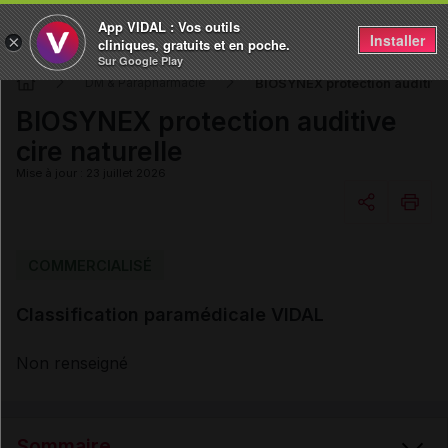
App VIDAL : Vos outils
Installer
×
cliniques, gratuits et en poche.
Sur Google Play
BIOSYNEX protection auditive 
DM & Parapharmacie
BIOSYNEX protection auditive
cire naturelle
Mise à jour : 23 juillet 2026
Copier l'url
COMMERCIALISÉ
Classification paramédicale VIDAL
Email
Non renseigné
Sommaire