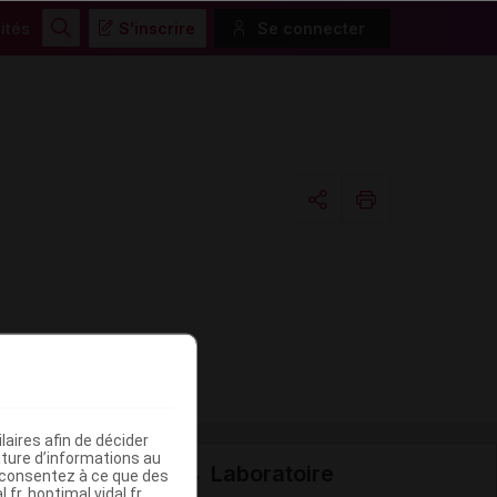
ités
S'inscrire
Se connecter
Rechercher
Copier l'url
Email
aires afin de décider
iture d’informations au
Laboratoire
s consentez à ce que des
fr, hoptimal.vidal.fr,