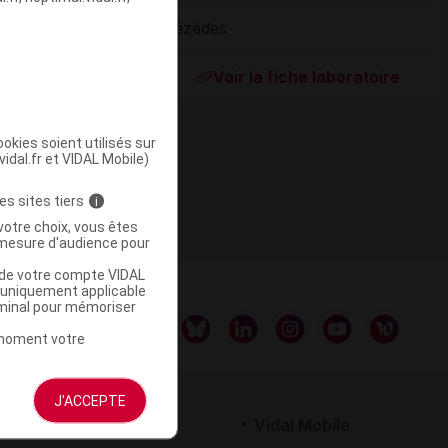
Vézédes
ommercialisé
Voir la fiche laboratoire
okies soient utilisés sur
vidal.fr et VIDAL Mobile)
es sites tiers
i
votre choix, vous êtes
mesure d'audience pour
u de votre compte VIDAL
a uniquement applicable
rminal pour mémoriser
t moment votre
J'ACCEPTE
rtenaires
Vidal Mobile