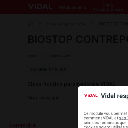
DM &
Médicaments
Parapharmacie
BIOSTOP CO
DM & Parapharmacie
BIOSTOP CONTREP
Mise à jour : 23 juillet 2026
COMMERCIALISÉ
Classification paramédicale VIDAL
Vidal res
Non renseigné
Ce module vous permet d
comment VIDAL et
ses 
Données ad
sein des terminaux que v
Sommaire
cookies soient utilisés s