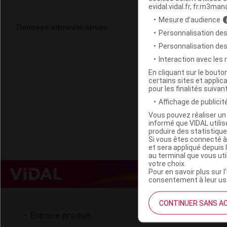
evidal.vidal.fr, fr.m3man
Mesure d’audience
BIOSTOP CO
Données administratives
Personnalisation des
Personnalisation de
Code ACL
Interaction avec les
Code 13
En cliquant sur le bout
certains sites et applica
Labo. Distributeu
pour les finalités suivan
Remboursement
Affichage de publicité
Vous pouvez réaliser un 
informé que VIDAL util
produire des statistiqu
Si vous êtes connecté à
et sera appliqué depuis 
au terminal que vous ut
votre choix.
Pour en savoir plus sur l
consentement à leur usa
CONTINUER SANS A
Espace produit
Espace 