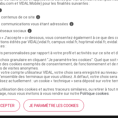
abu.com et VIDAL Mobile) pour les finalités suivantes :
i
NTREPOUX Shampooing Fl/100ml
C
 contenus de ce site
i
s communications vous étant adressées
i
7652303
 réseaux sociaux
i
3401576523035
on « J’accepte » ci-dessous, vous consentez également à ce que des co
tions édités par VIDAL(vidal.fr, campus.vidal.fr, hoptimal.vidal.fr, evidal.
r
Ageti France
tes :
NR
s personnalisées par rapport à votre profil et activités sur ce site et d
choix granulaire en cliquant "Je paramètre les cookies". Quel que soit 
ise des cookies exemptés de consentement, de fonctionnement et de 
es de visites anonymes.
 votre compte utilisateur VIDAL, votre choix sera enregistré au nivea
l’ensemble des terminaux que vous utilisez. A défaut, votre choix ser
ilisez actuellement : un cookie « technique » sera déposé sur votre te
’utilisation des cookies et autres traceurs similaires, ou retirer à tou
ge, nous vous invitons à vous rendre sur notre
Politique cookies
.
CCEPTER
JE PARAMÈTRE LES COOKIES
institutionnel
Espace pa