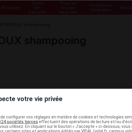
Santé
Prise en
Formations
Maladies
des
charge
Actual
médicales
patients
médicale
NTREPOUX shampooing
OUX shampooing
pecte votre vie privée
e configurer vos réglages en matière de cookies et technologies simil
124 sociétés tierces
effectuent des opérations de lecture et/ou d’écr
ministratives
ous utilisez. En cliquant sur le bouton « J’accepte » ci-dessous, vou
ur certains sites et applications édités par VIDAL (vidal.fr, campus.vidal.