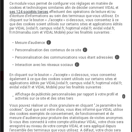
Laboratoire
Ce module vous permet de configurer vos réglages en matière de
cookies et technologies similaires afin de décider comment VIDAL et
ses 124 sociétés tierces
effectuent des opérations de lecture et/ou
d’écriture d’informations au sein des terminaux que vous utilisez. En
Gravier
cliquant sur le bouton « J’accepte » ci-dessous, vous consentez à ce
que des cookies soient utilisés sur certains sites et applications édités
par VIDAL (vidal.fr, campus.vidal.fr, hoptimal.vidal.fr, evidal.vidal.fr,
Voir la fiche laboratoire
fr.m3manabu.com et VIDAL Mobile) pour les finalités suivantes :
Mesure d’audience
i
Personnalisation des contenus de ce site
i
Personnalisation des communications vous étant adressées
i
Interaction avec les réseaux sociaux
i
En cliquant sur le bouton « J’accepte » ci-dessous, vous consentez
également à ce que des cookies soient utilisés sur certains sites et
applications édités par VIDAL(vidal.fr, campus.vidal.fr, hoptimal.vidal.fr,
evidal.vidal.fr et VIDAL Mobile) pour les finalités suivantes :
Affichage de publicités personnalisées par rapport à votre profil et
i
activités sur ce site et des sites tiers
Vous pouvez réaliser un choix granulaire en cliquant "Je paramètre les
cookies". Quel que soit votre choix, vous êtes informé que VIDAL utilise
des cookies exemptés de consentement, de fonctionnement et de
mesure d'audience pour produire des statistiques de visites anonymes.
Espace produit
Si vous êtes connecté à votre compte utilisateur VIDAL, votre choix sera
enregistré au niveau de votre compte VIDAL et sera appliqué depuis
Boutique
l’ensemble des terminaux que vous utilisez. A défaut, votre choix sera