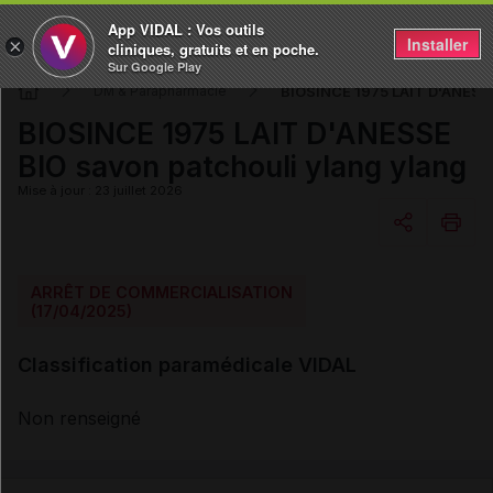
App VIDAL : Vos outils
Installer
×
cliniques, gratuits et en poche.
Sur Google Play
BIOSINCE 1975 LAIT D'ANESSE
DM & Parapharmacie
BIOSINCE 1975 LAIT D'ANESSE
BIO savon patchouli ylang ylang
Mise à jour : 23 juillet 2026
Copier l'url
ARRÊT DE COMMERCIALISATION
(17/04/2025)
Email
Classification paramédicale VIDAL
Non renseigné