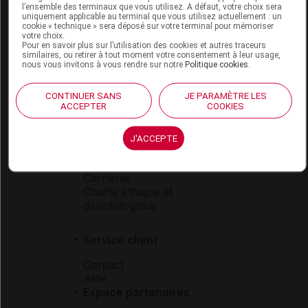
l’ensemble des terminaux que vous utilisez. A défaut, votre choix sera
Boutique
uniquement applicable au terminal que vous utilisez actuellement : un
cookie « technique » sera déposé sur votre terminal pour mémoriser
VIDAL Expert
votre choix.
VIDAL Hoptimal
Pour en savoir plus sur l’utilisation des cookies et autres traceurs
similaires, ou retirer à tout moment votre consentement à leur usage,
eVIDAL
nous vous invitons à vous rendre sur notre
Politique cookies
.
VIDAL Mobile
VIDAL widget
CONTINUER SANS
JE PARAMÈTRE LES
VIDAL Sécurisation
ACCEPTER
COOKIES
VIDAL e-Services
Espace institutionnel
J'ACCEPTE
Qui sommes-nous ?
VIDAL France
Carrières
Charte éthique et
déontologique
Service client
Contact
Aide
Espace partenaires