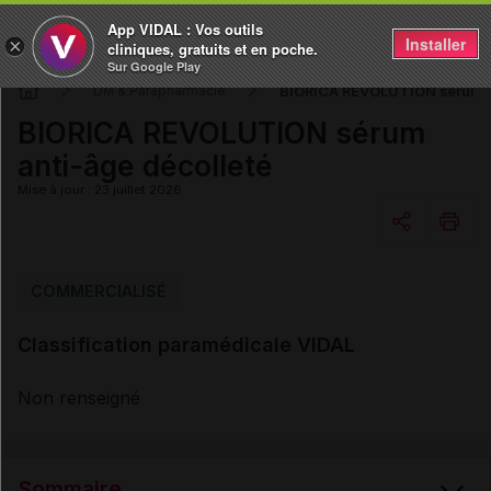
App VIDAL : Vos outils
Installer
×
cliniques, gratuits et en poche.
Sur Google Play
BIORICA REVOLUTION sérum a
DM & Parapharmacie
BIORICA REVOLUTION sérum
anti-âge décolleté
Mise à jour : 23 juillet 2026
Copier l'url
COMMERCIALISÉ
Classification paramédicale VIDAL
Email
Non renseigné
Sommaire