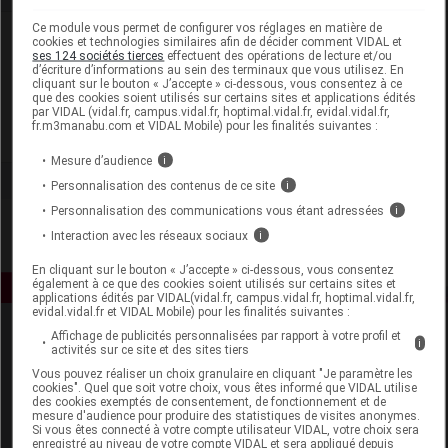
Ce module vous permet de configurer vos réglages en matière de
Laboratoire
cookies et technologies similaires afin de décider comment VIDAL et
ses 124 sociétés tierces
effectuent des opérations de lecture et/ou
d’écriture d’informations au sein des terminaux que vous utilisez. En
cliquant sur le bouton « J’accepte » ci-dessous, vous consentez à ce
Biorica
que des cookies soient utilisés sur certains sites et applications édités
par VIDAL (vidal.fr, campus.vidal.fr, hoptimal.vidal.fr, evidal.vidal.fr,
fr.m3manabu.com et VIDAL Mobile) pour les finalités suivantes :
Voir la fiche laboratoire
Mesure d’audience
i
Personnalisation des contenus de ce site
i
Personnalisation des communications vous étant adressées
i
Interaction avec les réseaux sociaux
i
En cliquant sur le bouton « J’accepte » ci-dessous, vous consentez
également à ce que des cookies soient utilisés sur certains sites et
applications édités par VIDAL(vidal.fr, campus.vidal.fr, hoptimal.vidal.fr,
evidal.vidal.fr et VIDAL Mobile) pour les finalités suivantes :
Affichage de publicités personnalisées par rapport à votre profil et
i
activités sur ce site et des sites tiers
Vous pouvez réaliser un choix granulaire en cliquant "Je paramètre les
cookies". Quel que soit votre choix, vous êtes informé que VIDAL utilise
des cookies exemptés de consentement, de fonctionnement et de
mesure d'audience pour produire des statistiques de visites anonymes.
Si vous êtes connecté à votre compte utilisateur VIDAL, votre choix sera
Espace produit
enregistré au niveau de votre compte VIDAL et sera appliqué depuis