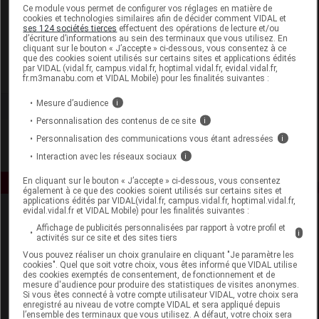
Laboratoire
Ce module vous permet de configurer vos réglages en matière de
cookies et technologies similaires afin de décider comment VIDAL et
ses 124 sociétés tierces
effectuent des opérations de lecture et/ou
d’écriture d’informations au sein des terminaux que vous utilisez. En
Natescience
cliquant sur le bouton « J’accepte » ci-dessous, vous consentez à ce
que des cookies soient utilisés sur certains sites et applications édités
par VIDAL (vidal.fr, campus.vidal.fr, hoptimal.vidal.fr, evidal.vidal.fr,
Voir la fiche laboratoire
fr.m3manabu.com et VIDAL Mobile) pour les finalités suivantes :
Mesure d’audience
i
Personnalisation des contenus de ce site
i
Personnalisation des communications vous étant adressées
i
Interaction avec les réseaux sociaux
i
En cliquant sur le bouton « J’accepte » ci-dessous, vous consentez
également à ce que des cookies soient utilisés sur certains sites et
applications édités par VIDAL(vidal.fr, campus.vidal.fr, hoptimal.vidal.fr,
evidal.vidal.fr et VIDAL Mobile) pour les finalités suivantes :
Affichage de publicités personnalisées par rapport à votre profil et
i
activités sur ce site et des sites tiers
Vous pouvez réaliser un choix granulaire en cliquant "Je paramètre les
cookies". Quel que soit votre choix, vous êtes informé que VIDAL utilise
des cookies exemptés de consentement, de fonctionnement et de
mesure d'audience pour produire des statistiques de visites anonymes.
Espace produit
Si vous êtes connecté à votre compte utilisateur VIDAL, votre choix sera
enregistré au niveau de votre compte VIDAL et sera appliqué depuis
Boutique
l’ensemble des terminaux que vous utilisez. A défaut, votre choix sera