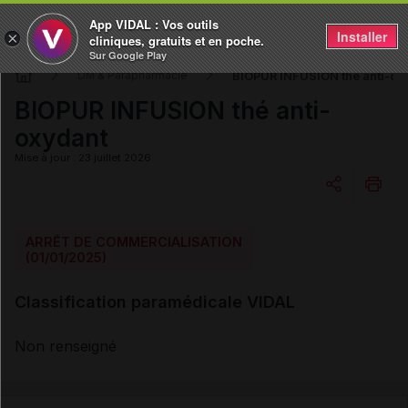
App VIDAL : Vos outils
Installer
×
cliniques, gratuits et en poche.
Sur Google Play
BIOPUR INFUSION thé anti-ox
DM & Parapharmacie
BIOPUR INFUSION thé anti-
oxydant
Mise à jour : 23 juillet 2026
Copier l'url
ARRÊT DE COMMERCIALISATION
(01/01/2025)
Email
Classification paramédicale VIDAL
Non renseigné