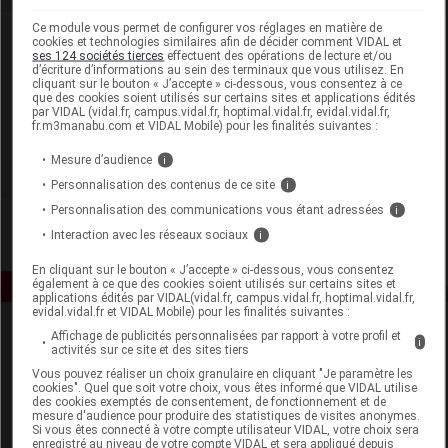
Ce module vous permet de configurer vos réglages en matière de
Laboratoire
cookies et technologies similaires afin de décider comment VIDAL et
ses 124 sociétés tierces
effectuent des opérations de lecture et/ou
d’écriture d’informations au sein des terminaux que vous utilisez. En
cliquant sur le bouton « J’accepte » ci-dessous, vous consentez à ce
Natescience
que des cookies soient utilisés sur certains sites et applications édités
par VIDAL (vidal.fr, campus.vidal.fr, hoptimal.vidal.fr, evidal.vidal.fr,
fr.m3manabu.com et VIDAL Mobile) pour les finalités suivantes :
Voir la fiche laboratoire
Mesure d’audience
i
Personnalisation des contenus de ce site
i
Personnalisation des communications vous étant adressées
i
Interaction avec les réseaux sociaux
i
En cliquant sur le bouton « J’accepte » ci-dessous, vous consentez
également à ce que des cookies soient utilisés sur certains sites et
applications édités par VIDAL(vidal.fr, campus.vidal.fr, hoptimal.vidal.fr,
evidal.vidal.fr et VIDAL Mobile) pour les finalités suivantes :
Affichage de publicités personnalisées par rapport à votre profil et
i
activités sur ce site et des sites tiers
Vous pouvez réaliser un choix granulaire en cliquant "Je paramètre les
cookies". Quel que soit votre choix, vous êtes informé que VIDAL utilise
des cookies exemptés de consentement, de fonctionnement et de
mesure d'audience pour produire des statistiques de visites anonymes.
Si vous êtes connecté à votre compte utilisateur VIDAL, votre choix sera
Espace produit
enregistré au niveau de votre compte VIDAL et sera appliqué depuis