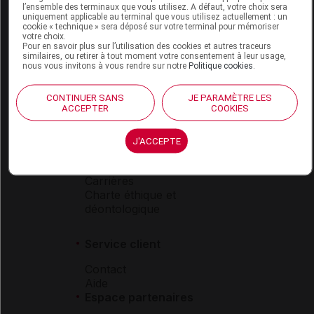
l’ensemble des terminaux que vous utilisez. A défaut, votre choix sera
Boutique
uniquement applicable au terminal que vous utilisez actuellement : un
cookie « technique » sera déposé sur votre terminal pour mémoriser
VIDAL Expert
votre choix.
VIDAL Hoptimal
Pour en savoir plus sur l’utilisation des cookies et autres traceurs
eVIDAL
similaires, ou retirer à tout moment votre consentement à leur usage,
nous vous invitons à vous rendre sur notre
Politique cookies
.
VIDAL Mobile
VIDAL widget
CONTINUER SANS
JE PARAMÈTRE LES
VIDAL Sécurisation
ACCEPTER
COOKIES
VIDAL e-Services
Espace institutionnel
J'ACCEPTE
Qui sommes-nous ?
VIDAL France
Carrières
Charte éthique et
déontologique
Service client
Contact
Aide
Espace partenaires