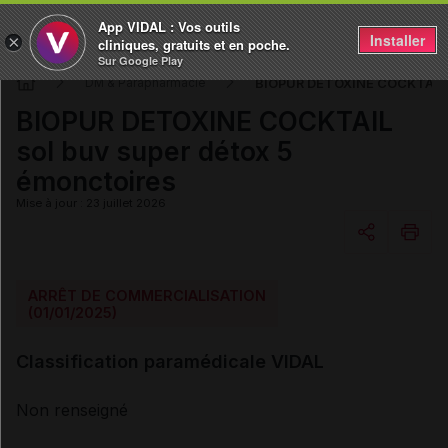
App VIDAL : Vos outils
Installer
×
cliniques, gratuits et en poche.
Sur Google Play
BIOPUR DETOXINE COCKTAIL so
DM & Parapharmacie
BIOPUR DETOXINE COCKTAIL
sol buv super détox 5
émonctoires
Mise à jour : 23 juillet 2026
Copier l'url
ARRÊT DE COMMERCIALISATION
(01/01/2025)
Email
Classification paramédicale VIDAL
Non renseigné