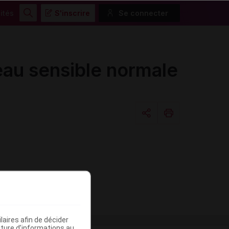
ités
S'inscrire
Se connecter
Rechercher
u sensible normale
Copier l'url
Email
aires afin de décider
iture d’informations au