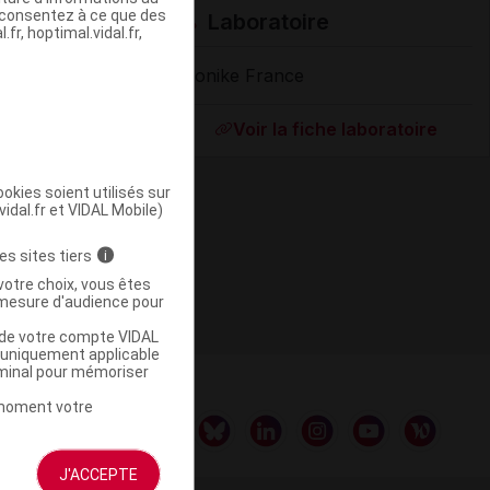
s consentez à ce que des
Laboratoire
fr, hoptimal.vidal.fr,
Bionike France
ommercialisé
Voir la fiche laboratoire
okies soient utilisés sur
vidal.fr et VIDAL Mobile)
es sites tiers
i
votre choix, vous êtes
mesure d'audience pour
u de votre compte VIDAL
a uniquement applicable
rminal pour mémoriser
t moment votre
J'ACCEPTE