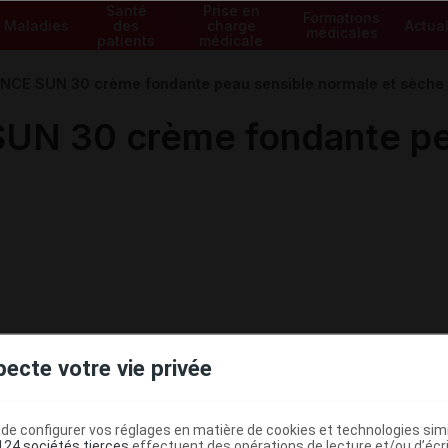
Santé
Prise en
Formations
Maladies
des
charge
Actual
médicales
patients
médicale
NCE SUN 30 crème fondante peau sensible normale et sèche
N 30 crème fondante pea
pecte votre vie privée
e configurer vos réglages en matière de cookies et technologies simil
124 sociétés tierces
effectuent des opérations de lecture et/ou d’écr