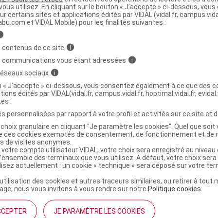
ous utilisez. En cliquant sur le bouton « J’accepte » ci-dessous, vou
ministratives
ur certains sites et applications édités par VIDAL (vidal.fr, campus.vidal.
abu.com et VIDAL Mobile) pour les finalités suivantes :
i
ENCE SUN 30 Cr fondante peau sensible
C
 contenus de ce site
i
sèche T/50ml
s communications vous étant adressées
i
 réseaux sociaux
i
on « J’accepte » ci-dessous, vous consentez également à ce que des co
6437399
tions édités par VIDAL(vidal.fr, campus.vidal.fr, hoptimal.vidal.fr, evidal.
8029041142014
tes :
r
Bionike France
s personnalisées par rapport à votre profil et activités sur ce site et d
NR
choix granulaire en cliquant "Je paramètre les cookies". Quel que soit 
ise des cookies exemptés de consentement, de fonctionnement et de 
es de visites anonymes.
 votre compte utilisateur VIDAL, votre choix sera enregistré au nivea
l’ensemble des terminaux que vous utilisez. A défaut, votre choix ser
ilisez actuellement : un cookie « technique » sera déposé sur votre te
’utilisation des cookies et autres traceurs similaires, ou retirer à tou
ge, nous vous invitons à vous rendre sur notre
Politique cookies
.
CCEPTER
JE PARAMÈTRE LES COOKIES