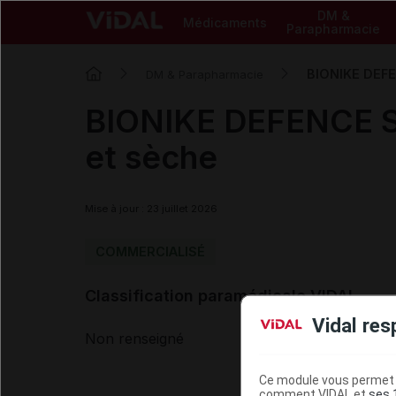
DM &
Médicaments
Parapharmacie
BIONIKE DEFE
DM & Parapharmacie
BIONIKE DEFENCE SU
et sèche
Mise à jour : 23 juillet 2026
COMMERCIALISÉ
Classification paramédicale VIDAL
Vidal res
Non renseigné
Ce module vous permet d
comment VIDAL et
ses 