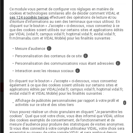
Ce module vous permet de configurer vos réglages en matière de
Laboratoire
cookies et technologies similaires afin de décider comment VIDAL et
ses 124 sociétés tierces
effectuent des opérations de lecture et/ou
d’écriture d’informations au sein des terminaux que vous utilisez. En
cliquant sur le bouton « J’accepte » ci-dessous, vous consentez à ce
Bionike France
que des cookies soient utilisés sur certains sites et applications édités
par VIDAL (vidal.fr, campus.vidal.fr, hoptimal.vidal.fr, evidal.vidal.fr,
fr.m3manabu.com et VIDAL Mobile) pour les finalités suivantes :
Voir la fiche laboratoire
Mesure d’audience
i
Personnalisation des contenus de ce site
i
Personnalisation des communications vous étant adressées
i
Interaction avec les réseaux sociaux
i
En cliquant sur le bouton « J’accepte » ci-dessous, vous consentez
également à ce que des cookies soient utilisés sur certains sites et
applications édités par VIDAL(vidal.fr, campus.vidal.fr, hoptimal.vidal.fr,
evidal.vidal.fr et VIDAL Mobile) pour les finalités suivantes :
Affichage de publicités personnalisées par rapport à votre profil et
i
activités sur ce site et des sites tiers
Vous pouvez réaliser un choix granulaire en cliquant "Je paramètre les
cookies". Quel que soit votre choix, vous êtes informé que VIDAL utilise
des cookies exemptés de consentement, de fonctionnement et de
mesure d'audience pour produire des statistiques de visites anonymes.
Si vous êtes connecté à votre compte utilisateur VIDAL, votre choix sera
Espace produit
enregistré au niveau de votre compte VIDAL et sera appliqué depuis