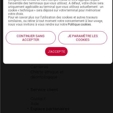
l’ensemble des terminaux que vous utilisez. A défaut, votre choix sera
Boutique
uniquement applicable au terminal que vous utilisez actuellement : un
cookie « technique » sera déposé sur votre terminal pour mémoriser
VIDAL Expert
votre choix.
VIDAL Hoptimal
Pour en savoir plus sur l’utilisation des cookies et autres traceurs
similaires, ou retirer à tout moment votre consentement à leur usage,
eVIDAL
nous vous invitons à vous rendre sur notre
Politique cookies
.
VIDAL Mobile
VIDAL widget
CONTINUER SANS
JE PARAMÈTRE LES
VIDAL Sécurisation
ACCEPTER
COOKIES
VIDAL e-Services
Espace institutionnel
J'ACCEPTE
Qui sommes-nous ?
VIDAL France
Carrières
Charte éthique et
déontologique
Service client
Contact
Aide
Espace partenaires