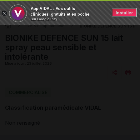
App VIDAL : Vos outils
Installer
×
cliniques, gratuits et en poche.
Sur Google Play
BIONIKE DEFENCE SUN 15 lait s
DM & Parapharmacie
BIONIKE DEFENCE SUN 15 lait
spray peau sensible et
intolérante
Mise à jour : 23 juillet 2026
Copier l'url
COMMERCIALISÉ
Classification paramédicale VIDAL
Email
Non renseigné