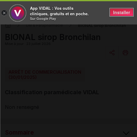
App VIDAL : Vos outils
Installer
×
cliniques, gratuits et en poche.
Sur Google Play
BIONAL sirop Bronchilan
DM & Parapharmacie
BIONAL sirop Bronchilan
Mise à jour : 23 juillet 2026
Copier l'url
ARRÊT DE COMMERCIALISATION
(30/01/2025)
Email
Classification paramédicale VIDAL
Non renseigné
Sommaire