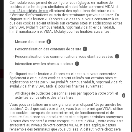
Laboratoire
Ce module vous permet de configurer vos réglages en matière de
cookies et technologies similaires afin de décider comment VIDAL et
ses 124 sociétés tierces
effectuent des opérations de lecture et/ou
Bional France
d’écriture d’informations au sein des terminaux que vous utilisez. En
cliquant sur le bouton « J’accepte » ci-dessous, vous consentez à ce
que des cookies soient utilisés sur certains sites et applications édités
par VIDAL (vidal.fr, campus.vidal.fr, hoptimal.vidal.fr, evidal.vidal.fr,
Voir la fiche laboratoire
fr.m3manabu.com et VIDAL Mobile) pour les finalités suivantes :
Mesure d’audience
i
Personnalisation des contenus de ce site
i
Personnalisation des communications vous étant adressées
i
Interaction avec les réseaux sociaux
i
En cliquant sur le bouton « J’accepte » ci-dessous, vous consentez
également à ce que des cookies soient utilisés sur certains sites et
applications édités par VIDAL(vidal.fr, campus.vidal.fr, hoptimal.vidal.fr,
evidal.vidal.fr et VIDAL Mobile) pour les finalités suivantes :
Affichage de publicités personnalisées par rapport à votre profil et
i
activités sur ce site et des sites tiers
Vous pouvez réaliser un choix granulaire en cliquant "Je paramètre les
cookies". Quel que soit votre choix, vous êtes informé que VIDAL utilise
des cookies exemptés de consentement, de fonctionnement et de
Espace produit
mesure d'audience pour produire des statistiques de visites anonymes.
Si vous êtes connecté à votre compte utilisateur VIDAL, votre choix sera
enregistré au niveau de votre compte VIDAL et sera appliqué depuis
Boutique
l’ensemble des terminaux que vous utilisez. A défaut, votre choix sera