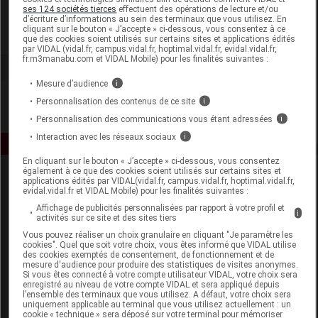
Bional France
ses 124 sociétés tierces
effectuent des opérations de lecture et/ou
d’écriture d’informations au sein des terminaux que vous utilisez. En
cliquant sur le bouton « J’accepte » ci-dessous, vous consentez à ce
Voir la fiche laboratoire
que des cookies soient utilisés sur certains sites et applications édités
par VIDAL (vidal.fr, campus.vidal.fr, hoptimal.vidal.fr, evidal.vidal.fr,
fr.m3manabu.com et VIDAL Mobile) pour les finalités suivantes :
Mesure d’audience
i
Personnalisation des contenus de ce site
i
Personnalisation des communications vous étant adressées
i
Interaction avec les réseaux sociaux
i
En cliquant sur le bouton « J’accepte » ci-dessous, vous consentez
également à ce que des cookies soient utilisés sur certains sites et
applications édités par VIDAL(vidal.fr, campus.vidal.fr, hoptimal.vidal.fr,
evidal.vidal.fr et VIDAL Mobile) pour les finalités suivantes :
Affichage de publicités personnalisées par rapport à votre profil et
i
activités sur ce site et des sites tiers
Vous pouvez réaliser un choix granulaire en cliquant "Je paramètre les
cookies". Quel que soit votre choix, vous êtes informé que VIDAL utilise
Espace produit
des cookies exemptés de consentement, de fonctionnement et de
mesure d'audience pour produire des statistiques de visites anonymes.
Boutique
Si vous êtes connecté à votre compte utilisateur VIDAL, votre choix sera
enregistré au niveau de votre compte VIDAL et sera appliqué depuis
VIDAL Expert
l’ensemble des terminaux que vous utilisez. A défaut, votre choix sera
VIDAL Hoptimal
uniquement applicable au terminal que vous utilisez actuellement : un
cookie « technique » sera déposé sur votre terminal pour mémoriser
eVIDAL