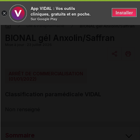
App VIDAL : Vos outils
Installer
×
cliniques, gratuits et en poche.
Sur Google Play
BIONAL gél Anxolin/Saffran
DM & Parapharmacie
BIONAL gél Anxolin/Saffran
Mise à jour : 23 juillet 2026
Copier l'url
ARRÊT DE COMMERCIALISATION
(01/01/2022)
Email
Classification paramédicale VIDAL
Non renseigné
Sommaire