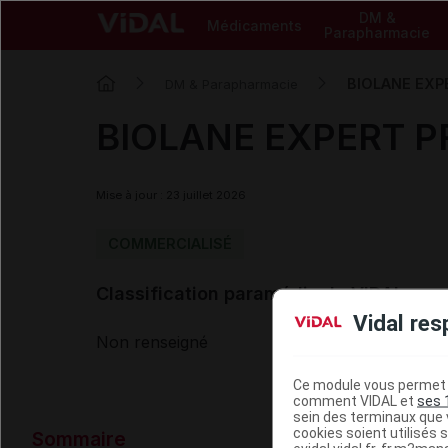
DM &
Médicaments
Parapharmacie
BIOLANE EXPE
DM & Parapharmacie
BIOLANE EXPERT PR
Mise à jour : 23 juillet 2026
COMMERCIALISÉ
Classification paramédicale VIDAL
Vidal res
Non renseigné
Ce module vous permet d
comment VIDAL et
ses 
sein des terminaux que v
Données ad
cookies soient utilisés s
Sommaire