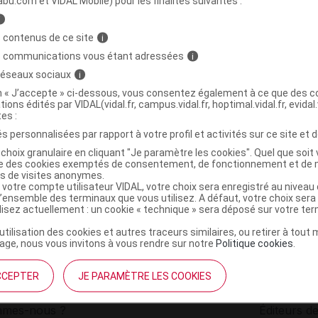
abu.com et VIDAL Mobile) pour les finalités suivantes :
i
PERT PRO Lingette douceur Paquet/72
C
 contenus de ce site
i
s communications vous étant adressées
i
 réseaux sociaux
i
3286010045102
on « J’accepte » ci-dessous, vous consentez également à ce que des co
r
Havea Pharma
tions édités par VIDAL(vidal.fr, campus.vidal.fr, hoptimal.vidal.fr, evidal.
NR
tes :
s personnalisées par rapport à votre profil et activités sur ce site et d
choix granulaire en cliquant "Je paramètre les cookies". Quel que soit 
ise des cookies exemptés de consentement, de fonctionnement et de 
es de visites anonymes.
 votre compte utilisateur VIDAL, votre choix sera enregistré au nivea
l’ensemble des terminaux que vous utilisez. A défaut, votre choix ser
ilisez actuellement : un cookie « technique » sera déposé sur votre te
’utilisation des cookies et autres traceurs similaires, ou retirer à tou
ge, nous vous invitons à vous rendre sur notre
Politique cookies
.
CCEPTER
JE PARAMÈTRE LES COOKIES
institutionnel
Espace pa
mmes-nous ?
Éditeurs de