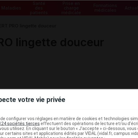
Santé
Prise en
Formations
Maladies
des
charge
Actual
médicales
patients
médicale
RT PRO lingette douceur
O lingette douceur
pecte votre vie privée
e configurer vos réglages en matière de cookies et technologies simil
124 sociétés tierces
effectuent des opérations de lecture et/ou d’écr
ous utilisez. En cliquant sur le bouton « J’accepte » ci-dessous, vou
ministratives
ur certains sites et applications édités par VIDAL (vidal.fr, campus.vidal.