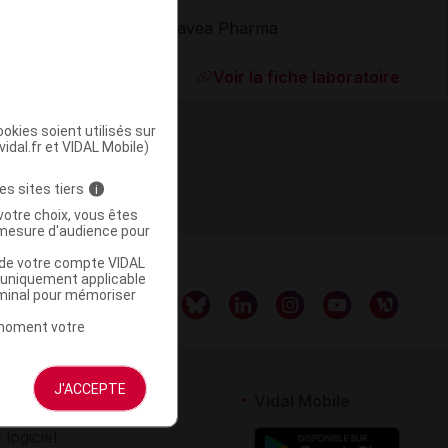
Havea Pharma
ommercialisé
Voir la fiche laboratoire
okies soient utilisés sur
vidal.fr et VIDAL Mobile)
es sites tiers
i
votre choix, vous êtes
mesure d'audience pour
u de votre compte VIDAL
a uniquement applicable
rminal pour mémoriser
t moment votre
J'ACCEPTE
rtenaires
Vidal Mobile
 logiciel