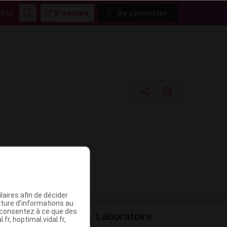
ités
S'inscrire
Se connecter
Rechercher
Copier l'url
Email
aires afin de décider
iture d’informations au
s consentez à ce que des
Laboratoire
fr, hoptimal.vidal.fr,