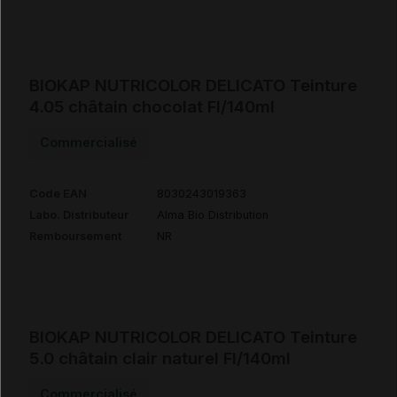
BIOKAP NUTRICOLOR DELICATO Teinture
4.05 châtain chocolat Fl/140ml
Commercialisé
Code EAN
8030243019363
Labo. Distributeur
Alma Bio Distribution
Remboursement
NR
BIOKAP NUTRICOLOR DELICATO Teinture
5.0 châtain clair naturel Fl/140ml
Commercialisé