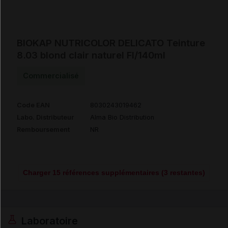
BIOKAP NUTRICOLOR DELICATO Teinture
8.03 blond clair naturel Fl/140ml
Commercialisé
Code EAN
8030243019462
Labo. Distributeur
Alma Bio Distribution
Remboursement
NR
Charger 15 références supplémentaires (3 restantes)
Laboratoire