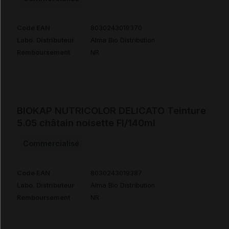
Code EAN
8030243019370
Labo. Distributeur
Alma Bio Distribution
Remboursement
NR
BIOKAP NUTRICOLOR DELICATO Teinture
5.05 châtain noisette Fl/140ml
Commercialisé
Code EAN
8030243019387
Labo. Distributeur
Alma Bio Distribution
Remboursement
NR