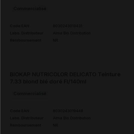
Commercialisé
Code EAN
8030243019431
Labo. Distributeur
Alma Bio Distribution
Remboursement
NR
BIOKAP NUTRICOLOR DELICATO Teinture
7.33 blond blé doré Fl/140ml
Commercialisé
Code EAN
8030243019448
Labo. Distributeur
Alma Bio Distribution
Remboursement
NR