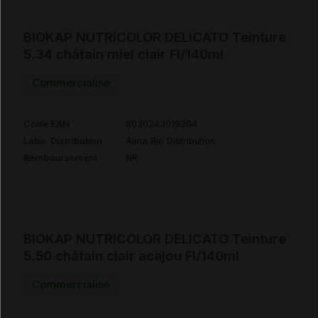
BIOKAP NUTRICOLOR DELICATO Teinture
5.34 châtain miel clair Fl/140ml
Commercialisé
Code EAN
8030243019394
Labo. Distributeur
Alma Bio Distribution
Remboursement
NR
BIOKAP NUTRICOLOR DELICATO Teinture
5.50 châtain clair acajou Fl/140ml
Commercialisé