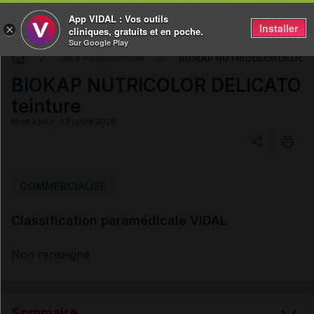
App VIDAL : Vos outils
Installer
×
cliniques, gratuits et en poche.
Sur Google Play
BIOKAP NUTRICOLOR DELICAT
DM & Parapharmacie
BIOKAP NUTRICOLOR DELICATO
teinture
Mise à jour : 23 juillet 2026
Copier l'url
COMMERCIALISÉ
Classification paramédicale VIDAL
Email
Non renseigné
Sommaire