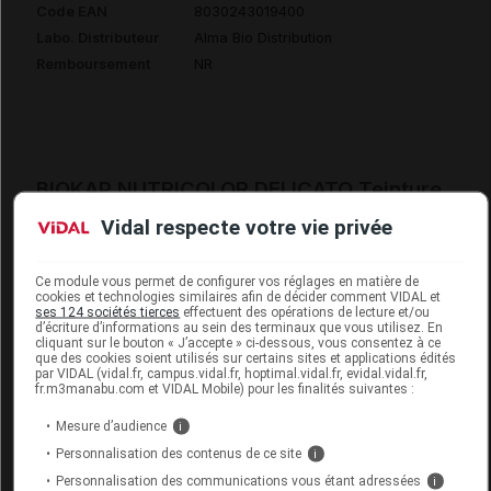
Code EAN
8030243019400
Labo. Distributeur
Alma Bio Distribution
Remboursement
NR
BIOKAP NUTRICOLOR DELICATO Teinture
5.80 châtain clair cacao Fl/140ml
Vidal respecte votre vie privée
Commercialisé
Ce module vous permet de configurer vos réglages en matière de
cookies et technologies similaires afin de décider comment VIDAL et
ses 124 sociétés tierces
effectuent des opérations de lecture et/ou
Code EAN
8030243037169
d’écriture d’informations au sein des terminaux que vous utilisez. En
cliquant sur le bouton « J’accepte » ci-dessous, vous consentez à ce
Labo. Distributeur
Alma Bio Distribution
que des cookies soient utilisés sur certains sites et applications édités
par VIDAL (vidal.fr, campus.vidal.fr, hoptimal.vidal.fr, evidal.vidal.fr,
Remboursement
NR
fr.m3manabu.com et VIDAL Mobile) pour les finalités suivantes :
Mesure d’audience
i
Personnalisation des contenus de ce site
i
Personnalisation des communications vous étant adressées
i