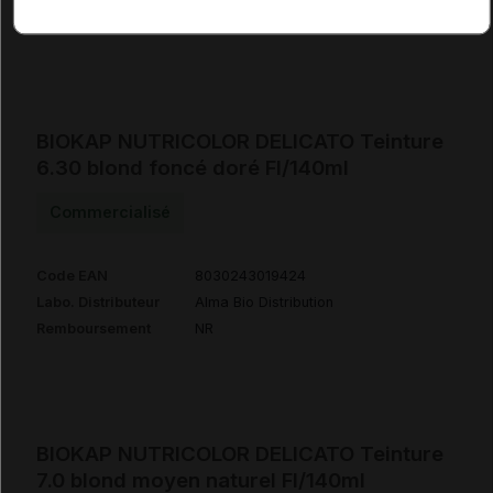
Remboursement
NR
BIOKAP NUTRICOLOR DELICATO Teinture
6.30 blond foncé doré Fl/140ml
Commercialisé
Code EAN
8030243019424
Labo. Distributeur
Alma Bio Distribution
Remboursement
NR
BIOKAP NUTRICOLOR DELICATO Teinture
7.0 blond moyen naturel Fl/140ml