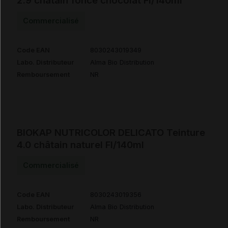
2.9 châtain foncé chocolat Fl/140ml
Commercialisé
Code EAN
8030243019349
Labo. Distributeur
Alma Bio Distribution
Remboursement
NR
BIOKAP NUTRICOLOR DELICATO Teinture
4.0 châtain naturel Fl/140ml
Commercialisé
Code EAN
8030243019356
Labo. Distributeur
Alma Bio Distribution
Remboursement
NR