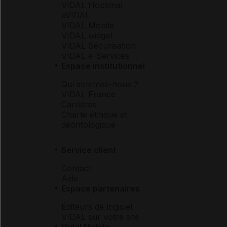
VIDAL Hoptimal
eVIDAL
VIDAL Mobile
VIDAL widget
VIDAL Sécurisation
VIDAL e-Services
Espace institutionnel
Qui sommes-nous ?
VIDAL France
Carrières
Charte éthique et
déontologique
Service client
Contact
Aide
Espace partenaires
Éditeurs de logiciel
VIDAL sur votre site
Vidal Mobile