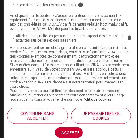
BIOKAP NUTRICOLOR DELICATO Teinture
Interaction avec les réseaux sociaux
i
6.06 blond foncé havane Fl/140ml
En cliquant sur le bouton « J’accepte » ci-dessous, vous consentez
également à ce que des cookies soient utilisés sur certains sites et
Commercialisé
applications édités par VIDAL(vidal.fr, campus.vidal.fr, hoptimal.vidal.fr,
evidal.vidal.fr et VIDAL Mobile) pour les finalités suivantes :
Affichage de publicités personnalisées par rapport à votre profil et
i
Code EAN
8030243019417
activités sur ce site et des sites tiers
Labo. Distributeur
Alma Bio Distribution
Vous pouvez réaliser un choix granulaire en cliquant "Je paramètre les
cookies". Quel que soit votre choix, vous êtes informé que VIDAL utilise
Remboursement
NR
des cookies exemptés de consentement, de fonctionnement et de
mesure d'audience pour produire des statistiques de visites anonymes.
Si vous êtes connecté à votre compte utilisateur VIDAL, votre choix sera
enregistré au niveau de votre compte VIDAL et sera appliqué depuis
l’ensemble des terminaux que vous utilisez. A défaut, votre choix sera
uniquement applicable au terminal que vous utilisez actuellement : un
cookie « technique » sera déposé sur votre terminal pour mémoriser
votre choix.
BIOKAP NUTRICOLOR DELICATO Teinture
Pour en savoir plus sur l’utilisation des cookies et autres traceurs
similaires, ou retirer à tout moment votre consentement à leur usage,
6.08 blond foncé cappuccino Fl/140ml
nous vous invitons à vous rendre sur notre
Politique cookies
.
Commercialisé
CONTINUER SANS
JE PARAMÈTRE LES
ACCEPTER
COOKIES
Code EAN
8030243037176
J'ACCEPTE
Labo. Distributeur
Alma Bio Distribution