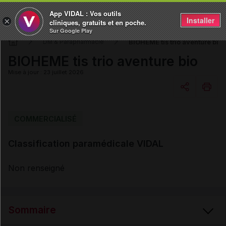
App VIDAL : Vos outils
Installer
×
cliniques, gratuits et en poche.
Sur Google Play
BIOHEME tis trio aventure bio
DM & Parapharmacie
BIOHEME tis trio aventure bio
Mise à jour : 23 juillet 2026
Copier l'url
COMMERCIALISÉ
Classification paramédicale VIDAL
Email
Non renseigné
Sommaire