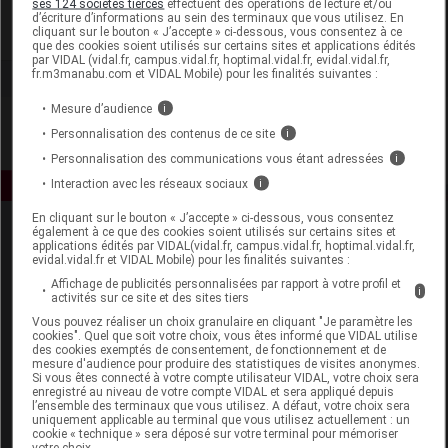
ses 124 sociétés tierces
effectuent des opérations de lecture et/ou
d’écriture d’informations au sein des terminaux que vous utilisez. En
cliquant sur le bouton « J’accepte » ci-dessous, vous consentez à ce
Voir la fiche laboratoire
que des cookies soient utilisés sur certains sites et applications édités
par VIDAL (vidal.fr, campus.vidal.fr, hoptimal.vidal.fr, evidal.vidal.fr,
fr.m3manabu.com et VIDAL Mobile) pour les finalités suivantes :
Mesure d’audience
i
Personnalisation des contenus de ce site
i
Personnalisation des communications vous étant adressées
i
Interaction avec les réseaux sociaux
i
En cliquant sur le bouton « J’accepte » ci-dessous, vous consentez
également à ce que des cookies soient utilisés sur certains sites et
applications édités par VIDAL(vidal.fr, campus.vidal.fr, hoptimal.vidal.fr,
evidal.vidal.fr et VIDAL Mobile) pour les finalités suivantes :
Affichage de publicités personnalisées par rapport à votre profil et
i
activités sur ce site et des sites tiers
Vous pouvez réaliser un choix granulaire en cliquant "Je paramètre les
Espace produit
cookies". Quel que soit votre choix, vous êtes informé que VIDAL utilise
des cookies exemptés de consentement, de fonctionnement et de
mesure d'audience pour produire des statistiques de visites anonymes.
Boutique
Si vous êtes connecté à votre compte utilisateur VIDAL, votre choix sera
VIDAL Expert
enregistré au niveau de votre compte VIDAL et sera appliqué depuis
l’ensemble des terminaux que vous utilisez. A défaut, votre choix sera
VIDAL Hoptimal
uniquement applicable au terminal que vous utilisez actuellement : un
eVIDAL
cookie « technique » sera déposé sur votre terminal pour mémoriser
votre choix.